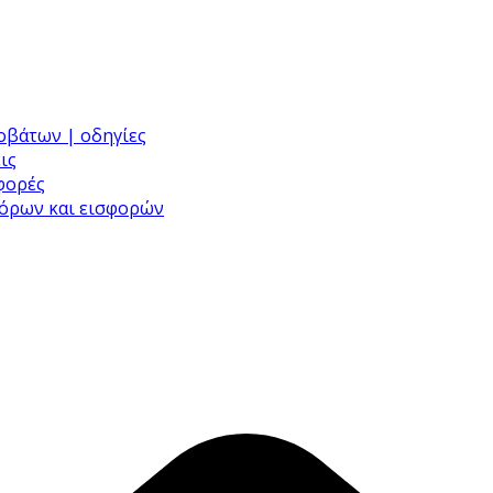
ροβάτων | οδηγίες
ις
σφορές
φόρων και εισφορών