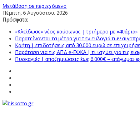
Μετάβαση σε περιεχόμενο
Πέμπτη, 6 Αυγούστου, 2026
Πρόσφατα:
«Κλείδωσε» νέος καύσωνας | τριήμερο με «40άρια»
Παρατείνονται τα μέτρα για την ευλογιά των αιγοπ
Κρήτη | επιδοτήσεις από 30.000 ευρώ σε επιχειρήσε
Παράταση για τις ΑΠΔ e-ΕΦΚΑ | τι ισχύει για τις ει
Πυρκαγιές | αποζημιώσεις έως 6.000€ – «πάγωμα» 