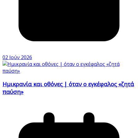
02 Ιούν 2026
Ημικρανία και οθόνες | όταν ο εγκέφαλος «ζητά
παύση»