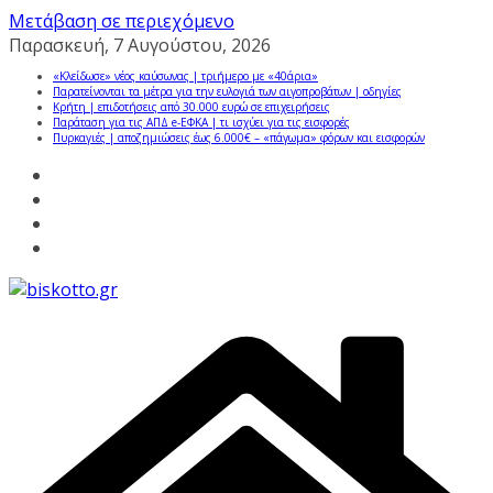
Μετάβαση σε περιεχόμενο
Παρασκευή, 7 Αυγούστου, 2026
«Κλείδωσε» νέος καύσωνας | τριήμερο με «40άρια»
Παρατείνονται τα μέτρα για την ευλογιά των αιγοπροβάτων | οδηγίες
Κρήτη | επιδοτήσεις από 30.000 ευρώ σε επιχειρήσεις
Παράταση για τις ΑΠΔ e-ΕΦΚΑ | τι ισχύει για τις εισφορές
Πυρκαγιές | αποζημιώσεις έως 6.000€ – «πάγωμα» φόρων και εισφορών