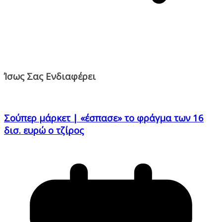
Ίσως Σας Ενδιαφέρει
Σούπερ μάρκετ | «έσπασε» το φράγμα των 16
δισ. ευρώ ο τζίρος