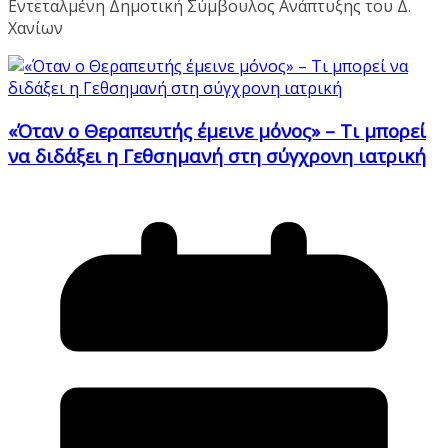
Εντεταλμένη Δημοτική Σύμβουλος Ανάπτυξης του Δ.
Χανίων
«Όταν ο Θεραπευτής έμεινε μόνος» – Τι μπορεί
να διδάξει η Γεθσημανή στη σύγχρονη ιατρική