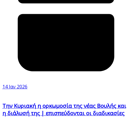
14 Ιαν 2026
Την Κυριακή η ορκωμοσία της νέας Βουλής και
η διάλυσή της | επισπεύδονται οι διαδικασίες