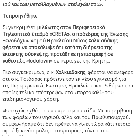
ιού και των μεταλλαγμένων στελεχών του».
Τι προηγήθηκε
Συγκεκριμένα,
μιλώντας στον Περιφερειακό
Τηλεοπτικό Σταθμό «CRETA», ο πρόεδρος της Ένωσης
Ξενοδόχων νομού Ηρακλείου Νίκος Χαλκιαδάκης
φέρεται να αποκάλυψε ότι κατά τη διάρκεια της
έκτακτης σύσκεψης, προτάθηκε η επιστροφή σε
καθεστώς «lockdown»
σε περιοχές της Κρήτης.
Πιο συγκεκριμένα, ο κ.
Χαλκιαδάκης
, φέρεται να ανέφερε
ότι ο κ. Τσιόδρας πρότεινε τον εκ νέου εγκλεισμό για
τις Περιφερειακές Ενότητες Ηρακλείου και Ρεθύμνου, οι
οποίες τελικά επέστρεψαν στο «πορτοκαλί» του
επιδημιολογικού χάρτη.
«Ευτυχώς εχθές τη σώσαμε την παρτίδα. Με παρέμβαση
των φορέων του νησιού, αλλά και του Πρωθυπουργού,
συμφωνήσαμε ότι δεν πρέπει να γίνει τώρα κάτι τέτοιο,
αφού ξεκινάει μόλις ο τουρισμός», τόνισε ο κ.