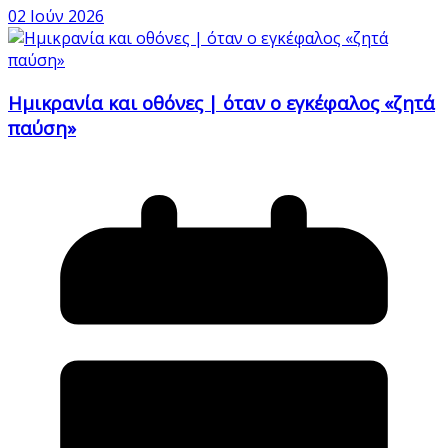
02 Ιούν 2026
Ημικρανία και οθόνες | όταν ο εγκέφαλος «ζητά
παύση»