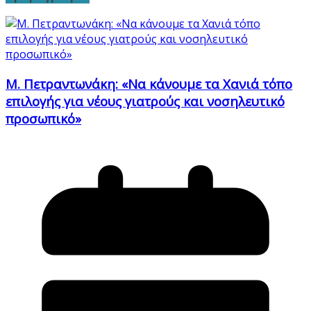
Μ. Πετραντωνάκη: «Να κάνουμε τα Χανιά τόπο
επιλογής για νέους γιατρούς και νοσηλευτικό
προσωπικό»