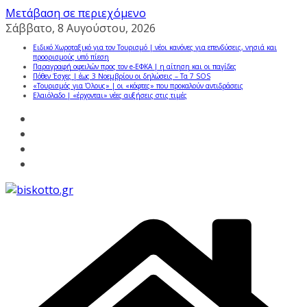
Μετάβαση σε περιεχόμενο
Σάββατο, 8 Αυγούστου, 2026
Ειδικό Χωροταξικό για τον Τουρισμό | νέοι κανόνες για επενδύσεις, νησιά και
προορισμούς υπό πίεση
Παραγραφή οφειλών προς τον e-ΕΦΚΑ | η αίτηση και οι παγίδες
Πόθεν Έσχες | έως 3 Νοεμβρίου οι δηλώσεις – Τα 7 SOS
«Τουρισμός για Όλους» | οι «κόφτες» που προκαλούν αντιδράσεις
Ελαιόλαδο | «έρχονται» νέες αυξήσεις στις τιμές