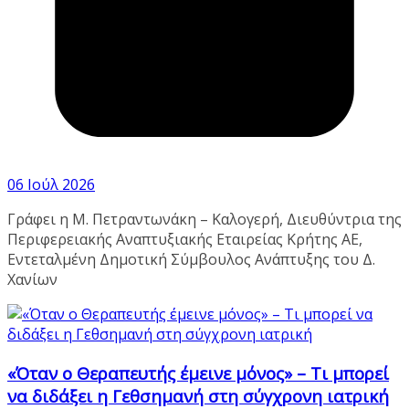
06 Ιούλ 2026
Γράφει η Μ. Πετραντωνάκη – Καλογερή, Διευθύντρια της
Περιφερειακής Αναπτυξιακής Εταιρείας Κρήτης ΑΕ,
Εντεταλμένη Δημοτική Σύμβουλος Ανάπτυξης του Δ.
Χανίων
«Όταν ο Θεραπευτής έμεινε μόνος» – Τι μπορεί
να διδάξει η Γεθσημανή στη σύγχρονη ιατρική