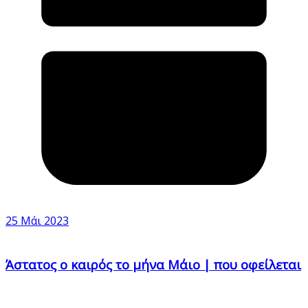
25 Μάι 2023
Άστατος ο καιρός το μήνα Μάιο | που οφείλεται