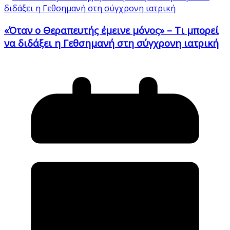
«Όταν ο Θεραπευτής έμεινε μόνος» – Τι μπορεί
να διδάξει η Γεθσημανή στη σύγχρονη ιατρική