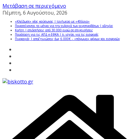
Μετάβαση σε περιεχόμενο
Πέμπτη, 6 Αυγούστου, 2026
«Κλείδωσε» νέος καύσωνας | τριήμερο με «40άρια»
Παρατείνονται τα μέτρα για την ευλογιά των αιγοπροβάτων | οδηγίες
Κρήτη | επιδοτήσεις από 30.000 ευρώ σε επιχειρήσεις
Παράταση για τις ΑΠΔ e-ΕΦΚΑ | τι ισχύει για τις εισφορές
Πυρκαγιές | αποζημιώσεις έως 6.000€ – «πάγωμα» φόρων και εισφορών