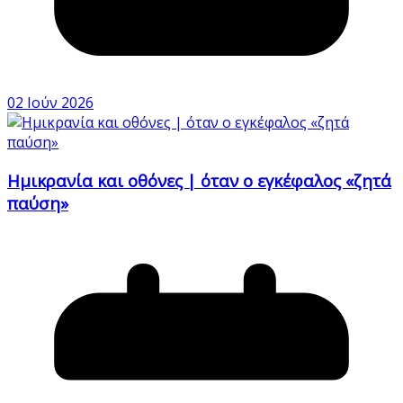
02 Ιούν 2026
Ημικρανία και οθόνες | όταν ο εγκέφαλος «ζητά
παύση»