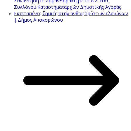
Συνάντηση Π. Σημανδηράκη με το Δ.Σ. του
Συλλόγου Καταστηματαρχών Δημοτικής Αγοράς
Εκτεταμένες ζημιές στην ανθοφορία των ελαιώνων
| Δήμος Αποκορώνου