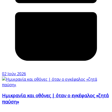
02 Ιούν 2026
Ημικρανία και οθόνες | όταν ο εγκέφαλος «ζητά
παύση»