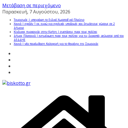
Μετάβαση σε περιεχόμενο
Παρασκευή, 7 Αυγούστου, 2026
Τουρισμός | υπεγράφη το Ειδικό Χωροταξικό Πλαίσιο
Χανιά | σχεδόν 1 εκ. ευρώ για σχολικές υποδομές και δημόσιους χώρους σε 2
Δήμους
Κίνδυνος πυρκαγιάς στην Κρήτη | συστάσεις προς τους πολίτες
Δήμος Πλατανιά | ενημέρωση προς τους πολίτες για τις διακοπές ρεύματος από τον
ΔΕΔΔΗΕ
Χανιά | νέα παρέμβαση Καλογερή για το Φαράγγι της Σαμαριάς