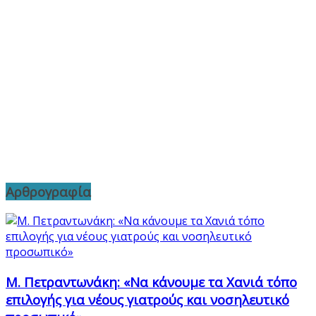
Αρθρογραφία
Μ. Πετραντωνάκη: «Να κάνουμε τα Χανιά τόπο
επιλογής για νέους γιατρούς και νοσηλευτικό