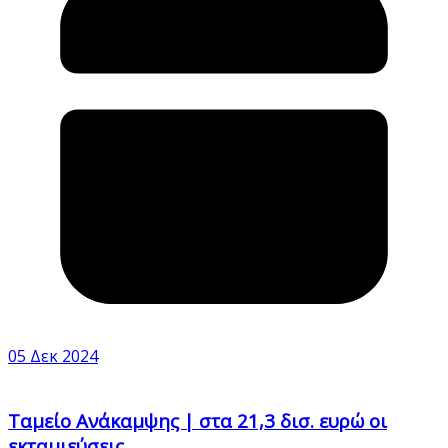
05 Δεκ 2024
Ταμείο Ανάκαμψης | στα 21,3 δισ. ευρώ οι
εκταμιεύσεις