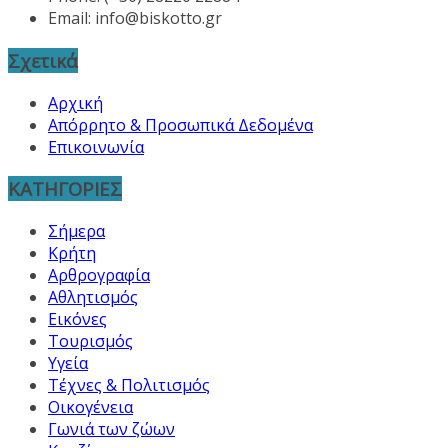
Email:
info@biskotto.gr
Σχετικά
Αρχική
Απόρρητο & Προσωπικά Δεδομένα
Επικοινωνία
ΚΑΤΗΓΟΡΙΕΣ
Σήμερα
Κρήτη
Αρθρογραφία
Αθλητισμός
Εικόνες
Τουρισμός
Υγεία
Τέχνες & Πολιτισμός
Οικογένεια
Γωνιά των ζώων