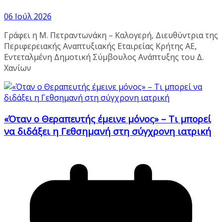
06 Ιούλ 2026
Γράφει η Μ. Πετραντωνάκη – Καλογερή, Διευθύντρια της
Περιφερειακής Αναπτυξιακής Εταιρείας Κρήτης ΑΕ,
Εντεταλμένη Δημοτική Σύμβουλος Ανάπτυξης του Δ.
Χανίων
«Όταν ο Θεραπευτής έμεινε μόνος» – Τι μπορεί
να διδάξει η Γεθσημανή στη σύγχρονη ιατρική