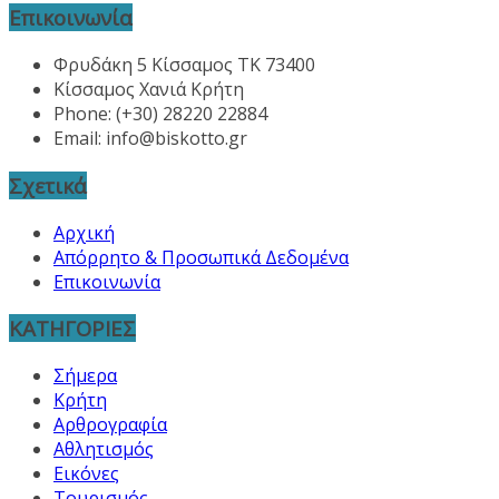
Επικοινωνία
Φρυδάκη 5 Κίσσαμος ΤΚ 73400
Κίσσαμος Χανιά Κρήτη
Phone: (+30) 28220 22884
Email:
info@biskotto.gr
Σχετικά
Αρχική
Απόρρητο & Προσωπικά Δεδομένα
Επικοινωνία
ΚΑΤΗΓΟΡΙΕΣ
Σήμερα
Κρήτη
Αρθρογραφία
Αθλητισμός
Εικόνες
Τουρισμός