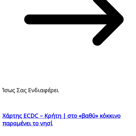
Ίσως Σας Ενδιαφέρει
Χάρτης ECDC – Κρήτη | στο «βαθύ» κόκκινο
παραμένει το νησί