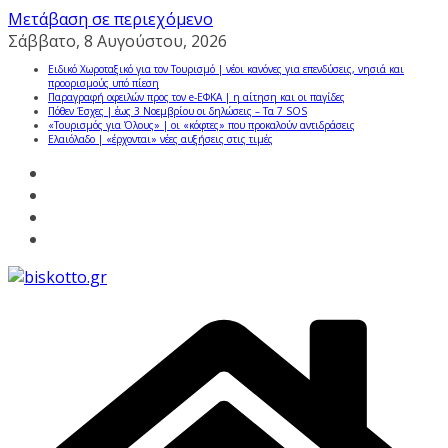
Μετάβαση σε περιεχόμενο
Σάββατο, 8 Αυγούστου, 2026
Ειδικό Χωροταξικό για τον Τουρισμό | νέοι κανόνες για επενδύσεις, νησιά και
προορισμούς υπό πίεση
Παραγραφή οφειλών προς τον e-ΕΦΚΑ | η αίτηση και οι παγίδες
Πόθεν Έσχες | έως 3 Νοεμβρίου οι δηλώσεις – Τα 7 SOS
«Τουρισμός για Όλους» | οι «κόφτες» που προκαλούν αντιδράσεις
Ελαιόλαδο | «έρχονται» νέες αυξήσεις στις τιμές