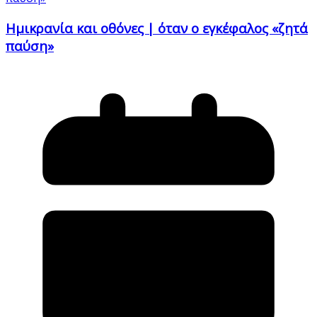
Ημικρανία και οθόνες | όταν ο εγκέφαλος «ζητά
παύση»