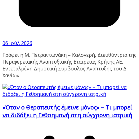
06 Ιούλ 2026
Γράφει η Μ. Πετραντωνάκη – Καλογερή, Διευθύντρια της
Περιφερειακής Αναπτυξιακής Εταιρείας Κρήτης ΑΕ,
Εντεταλμένη Δημοτική Σύμβουλος Ανάπτυξης του Δ.
Χανίων
«Όταν ο Θεραπευτής έμεινε μόνος» – Τι μπορεί
να διδάξει η Γεθσημανή στη σύγχρονη ιατρική