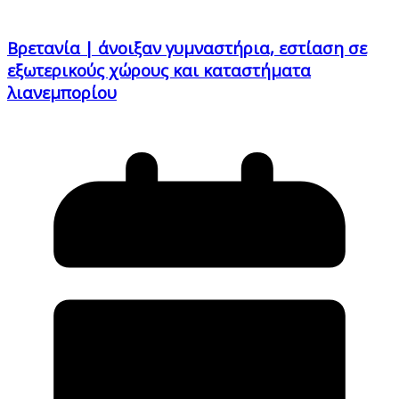
Βρετανία | άνοιξαν γυμναστήρια, εστίαση σε
εξωτερικούς χώρους και καταστήματα
λιανεμπορίου