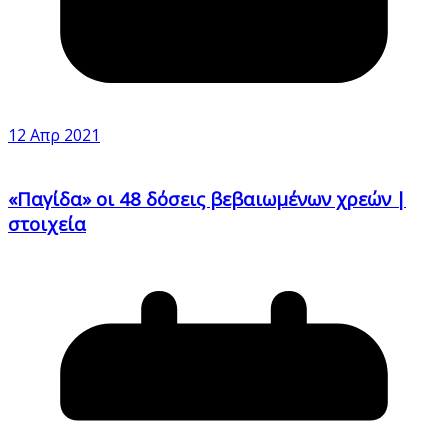
12 Απρ 2021
«Παγίδα» οι 48 δόσεις βεβαιωμένων χρεών |
στοιχεία