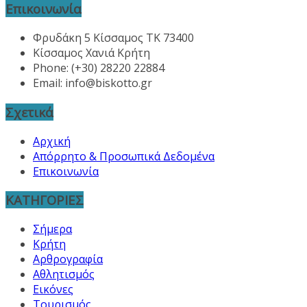
Επικοινωνία
Φρυδάκη 5 Κίσσαμος ΤΚ 73400
Κίσσαμος Χανιά Κρήτη
Phone: (+30) 28220 22884
Email:
info@biskotto.gr
Σχετικά
Αρχική
Απόρρητο & Προσωπικά Δεδομένα
Επικοινωνία
ΚΑΤΗΓΟΡΙΕΣ
Σήμερα
Κρήτη
Αρθρογραφία
Αθλητισμός
Εικόνες
Τουρισμός