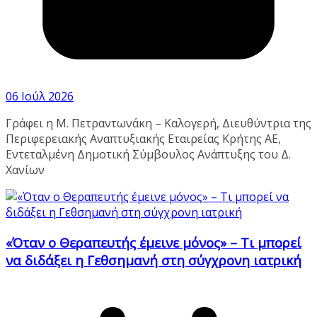
06 Ιούλ 2026
Γράφει η Μ. Πετραντωνάκη – Καλογερή, Διευθύντρια της
Περιφερειακής Αναπτυξιακής Εταιρείας Κρήτης ΑΕ,
Εντεταλμένη Δημοτική Σύμβουλος Ανάπτυξης του Δ.
Χανίων
«Όταν ο Θεραπευτής έμεινε μόνος» – Τι μπορεί
να διδάξει η Γεθσημανή στη σύγχρονη ιατρική