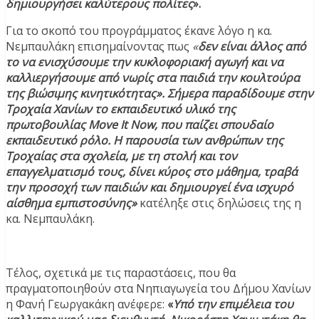
δημιουργήσει καλύτερους πολίτες
».
Για το σκοπό του προγράμματος έκανε λόγο η κα.
Νεμπαυλάκη επισημαίνοντας πως
«
δεν είναι άλλος από
το να ενισχύσουμε την κυκλοφοριακή αγωγή και να
καλλιεργήσουμε από νωρίς στα παιδιά την κουλτούρα
της βιώσιμης κινητικότητας». Σήμερα παραδίδουμε στην
Τροχαία Χανίων το εκπαιδευτικό υλικό της
πρωτοβουλίας Move It Now, που παίζει σπουδαίο
εκπαιδευτικό ρόλο. Η παρουσία των ανθρώπων της
Τροχαίας στα σχολεία, με τη στολή και τον
επαγγελματισμό τους, δίνει κύρος στο μάθημα, τραβά
την προσοχή των παιδιών και δημιουργεί ένα ισχυρό
αίσθημα εμπιστοσύνης»
κατέληξε στις δηλώσεις της η
κα. Νεμπαυλάκη.
Τέλος, σχετικά με τις παραστάσεις, που θα
πραγματοποιηθούν στα Νηπιαγωγεία του Δήμου Χανίων
η Φανή Γεωργακάκη ανέφερε:
«
Υπό την επιμέλεια του