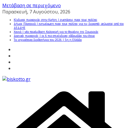
Μετάβαση σε περιεχόμενο
Παρασκευή, 7 Αυγούστου, 2026
Κίνδυνος πυρκαγιάς στην Κρήτη | συστάσεις προς τους πολίτες
Δήμος Πλατανιά | ενημέρωση προς τους πολίτες για τις διακοπές ρεύματος από τον
ΔΕΔΔΗΕ
Χανιά | νέα παρέμβαση Καλογερή για το Φαράγγι της Σαμαριάς
Δασικές πυρκαγιές | οι 6 πιο επικίνδυνες εβδομάδες του έτους
Τα ισχυρότερα διαβατήρια του 2026 | 5η η Ελλάδα