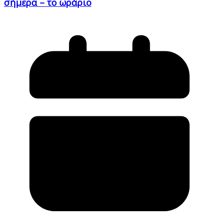
σήμερα – το ωράριο