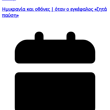
Ημικρανία και οθόνες | όταν ο εγκέφαλος «ζητά
παύση»