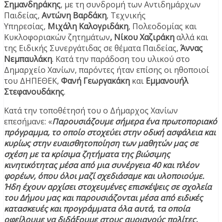
Σημανδηράκης
, με τη συνδρομή των Αντιδημάρχων
Παιδείας,
Αντώνη Βαρδάκη
, Τεχνικής
Υπηρεσίας,
Μιχάλη Καλογριδάκη
, Πολεοδομίας και
Κυκλοφοριακών ζητημάτων
, Νίκου Χαζιράκη
αλλά και
της Ειδικής Συνεργάτιδας σε θέματα Παιδείας,
Άννας
Νεμπαυλάκη
. Κατά την παράδοση του υλικού στο
Δημαρχείο Χανίων, παρόντες ήταν επίσης οι ηθοποιοί
του ΔΗΠΕΘΕΚ,
Φανή Γεωργακάκη
και
Εμμανουήλ
Στεφανουδάκης
.
Κατά την τοποθέτησή του ο Δήμαρχος Χανίων
επεσήμανε: «
Παρουσιάζουμε σήμερα ένα πρωτοποριακό
πρόγραμμα, το οποίο στοχεύει στην οδική ασφάλεια και
κυρίως στην ευαισθητοποίηση των μαθητών μας σε
σχέση με τα κρίσιμα ζητήματα της βιώσιμης
κινητικότητας μέσα από μια συνέργεια 40 και πλέον
φορέων, όπου όλοι μαζί σχεδιάσαμε και υλοποιούμε.
Ήδη έχουν αρχίσει στοχευμένες επισκέψεις σε σχολεία
του Δήμου μας και παρουσιάζονται μέσα από ειδικές
κατασκευές και προγράμματα όλα αυτά, τα οποία
οφείλουμε να διδάξουμε στους αυριανούς πολίτες,