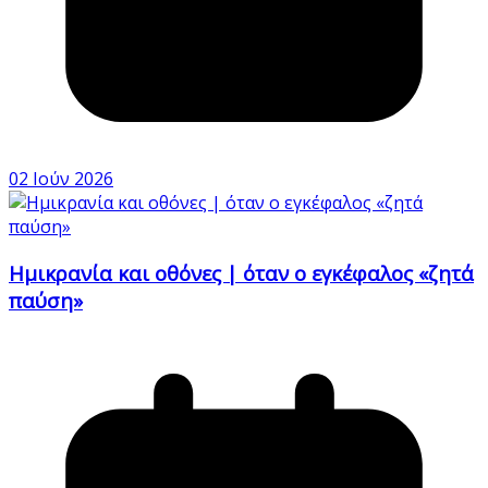
02 Ιούν 2026
Ημικρανία και οθόνες | όταν ο εγκέφαλος «ζητά
παύση»