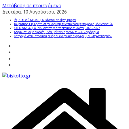
Μετάβαση σε περιεχόμενο
Δευτέρα, 10 Αυγούστου, 2026
Ιός Δυτικού Νείλου | 6 θάνατοι σε λίγες ημέρες
Τουρισμός | η Κρήτη στην κορυφή των πιο πολυφωτογραφημένων νησιών
ΣΑΕΚ Χανίων | οι ειδικότητες για το εκπαιδευτικό έτος 2026-2027
Ασφαλιστικές εισφορές | νέα μείωση προ των πυλών – γράφημα
Σε τροχιά νέου ιστορικού ρεκόρ οι ελληνικές εξαγωγές | οι «πρωταθλητές»