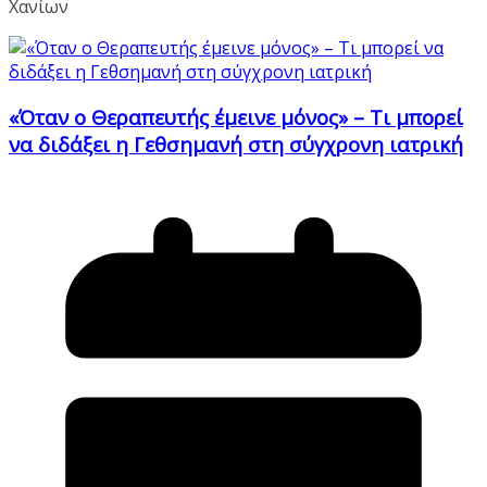
Χανίων
«Όταν ο Θεραπευτής έμεινε μόνος» – Τι μπορεί
να διδάξει η Γεθσημανή στη σύγχρονη ιατρική