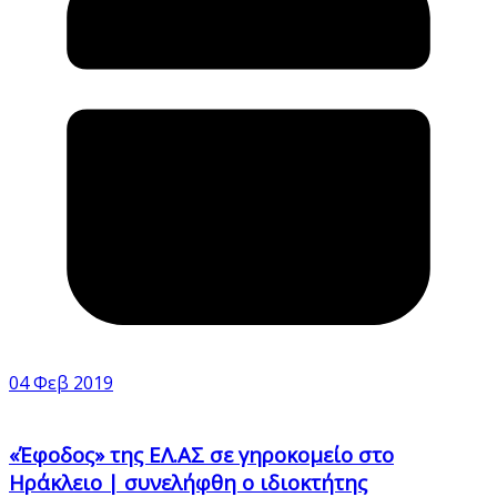
04 Φεβ 2019
«Έφοδος» της ΕΛ.ΑΣ σε γηροκομείο στο
Ηράκλειο | συνελήφθη ο ιδιοκτήτης