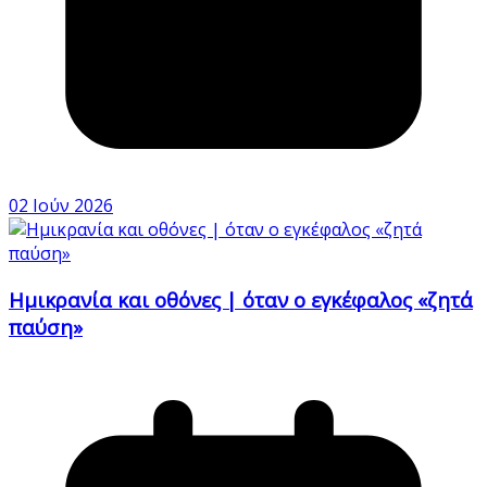
02 Ιούν 2026
Ημικρανία και οθόνες | όταν ο εγκέφαλος «ζητά
παύση»