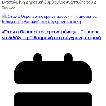
Εντεταλμένη Δημοτική Σύμβουλος Ανάπτυξης του Δ.
Χανίων
«Όταν ο Θεραπευτής έμεινε μόνος» – Τι μπορεί
να διδάξει η Γεθσημανή στη σύγχρονη ιατρική