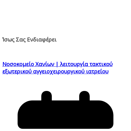
Ίσως Σας Ενδιαφέρει
Νοσοκομείο Χανίων | λειτουργία τακτικού
εξωτερικού αγγειοχειρουργικού ιατρείου