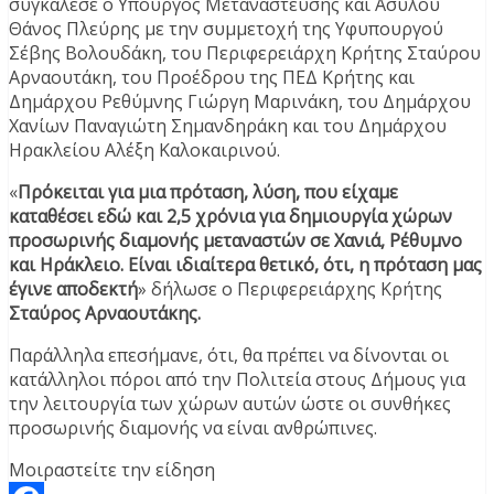
συγκάλεσε ο Υπουργός Μετανάστευσης και Ασύλου
Θάνος Πλεύρης με την συμμετοχή της Υφυπουργού
Σέβης Βολουδάκη, του Περιφερειάρχη Κρήτης Σταύρου
Αρναουτάκη, του Προέδρου της ΠΕΔ Κρήτης και
Δημάρχου Ρεθύμνης Γιώργη Μαρινάκη, του Δημάρχου
Χανίων Παναγιώτη Σημανδηράκη και του Δημάρχου
Ηρακλείου Αλέξη Καλοκαιρινού.
«
Πρόκειται για μια πρόταση, λύση, που είχαμε
καταθέσει εδώ και 2,5 χρόνια για δημιουργία χώρων
προσωρινής διαμονής μεταναστών σε Χανιά, Ρέθυμνο
και Ηράκλειο. Είναι ιδιαίτερα θετικό, ότι, η πρόταση μας
έγινε αποδεκτή
» δήλωσε ο Περιφερειάρχης Κρήτης
Σταύρος Αρναουτάκης.
Παράλληλα επεσήμανε, ότι, θα πρέπει να δίνονται οι
κατάλληλοι πόροι από την Πολιτεία στους Δήμους για
την λειτουργία των χώρων αυτών ώστε οι συνθήκες
προσωρινής διαμονής να είναι ανθρώπινες.
Μοιραστείτε την είδηση