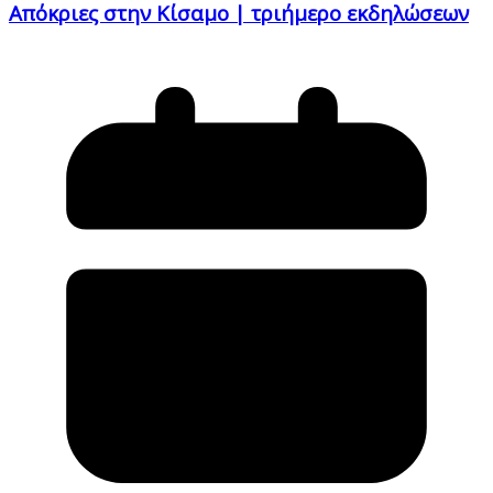
Απόκριες στην Κίσαμο | τριήμερο εκδηλώσεων