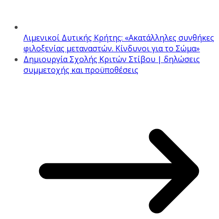
Λιμενικοί Δυτικής Κρήτης: «Ακατάλληλες συνθήκες
φιλοξενίας μεταναστών. Κίνδυνοι για το Σώμα»
Δημιουργία Σχολής Κριτών Στίβου | δηλώσεις
συμμετοχής και προϋποθέσεις