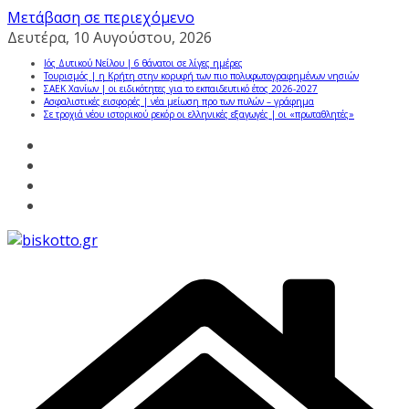
Μετάβαση σε περιεχόμενο
Δευτέρα, 10 Αυγούστου, 2026
Ιός Δυτικού Νείλου | 6 θάνατοι σε λίγες ημέρες
Τουρισμός | η Κρήτη στην κορυφή των πιο πολυφωτογραφημένων νησιών
ΣΑΕΚ Χανίων | οι ειδικότητες για το εκπαιδευτικό έτος 2026-2027
Ασφαλιστικές εισφορές | νέα μείωση προ των πυλών – γράφημα
Σε τροχιά νέου ιστορικού ρεκόρ οι ελληνικές εξαγωγές | οι «πρωταθλητές»