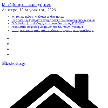
Μετάβαση σε περιεχόμενο
Δευτέρα, 10 Αυγούστου, 2026
Ιός Δυτικού Νείλου | 6 θάνατοι σε λίγες ημέρες
Τουρισμός | η Κρήτη στην κορυφή των πιο πολυφωτογραφημένων νησιών
ΣΑΕΚ Χανίων | οι ειδικότητες για το εκπαιδευτικό έτος 2026-2027
Ασφαλιστικές εισφορές | νέα μείωση προ των πυλών – γράφημα
Σε τροχιά νέου ιστορικού ρεκόρ οι ελληνικές εξαγωγές | οι «πρωταθλητές»