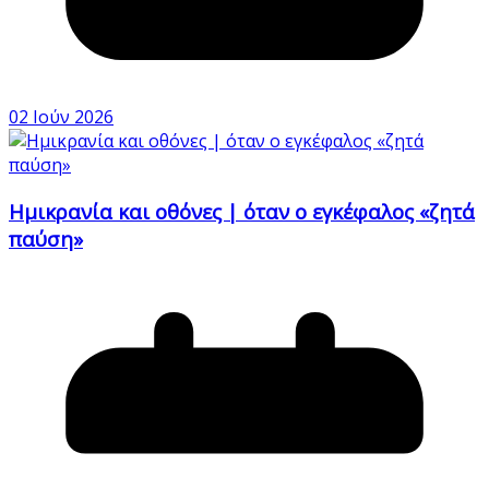
02 Ιούν 2026
Ημικρανία και οθόνες | όταν ο εγκέφαλος «ζητά
παύση»