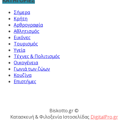
ΚΑΤΗΓΟΡΙΕΣ
Σήμερα
Κρήτη
Αρθρογραφία
Αθλητισμός
Εικόνες
Τουρισμός
Υγεία
Τέχνες & Πολιτισμός
Οικογένεια
Γωνιά των ζώων
Κουζίνα
Επιστήμες
Biskotto.gr ©
Κατασκευή & Φιλοξενία Ιστοσελίδας
DigitalPro.gr