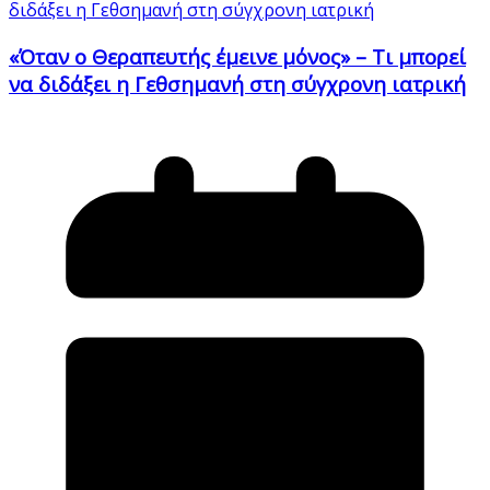
«Όταν ο Θεραπευτής έμεινε μόνος» – Τι μπορεί
να διδάξει η Γεθσημανή στη σύγχρονη ιατρική