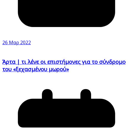
26 Μαρ 2022
Άρτα | τι λένε οι επιστήμονες για το σύνδρομο
του «ξεχασμένου μωρού»