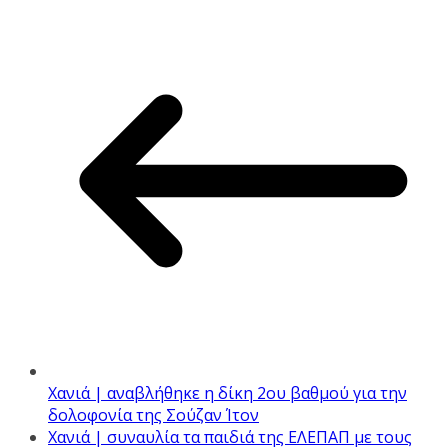
Χανιά | αναβλήθηκε η δίκη 2ου βαθμού για την
δολοφονία της Σούζαν Ίτον
Χανιά | συναυλία τα παιδιά της ΕΛΕΠΑΠ με τους