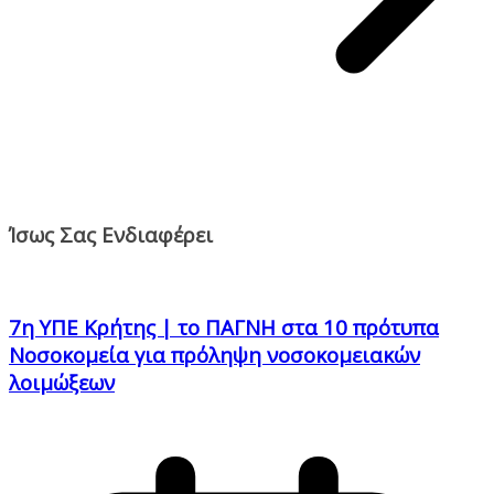
Ίσως Σας Ενδιαφέρει
7η ΥΠΕ Κρήτης | το ΠΑΓΝΗ στα 10 πρότυπα
Νοσοκομεία για πρόληψη νοσοκομειακών
λοιμώξεων