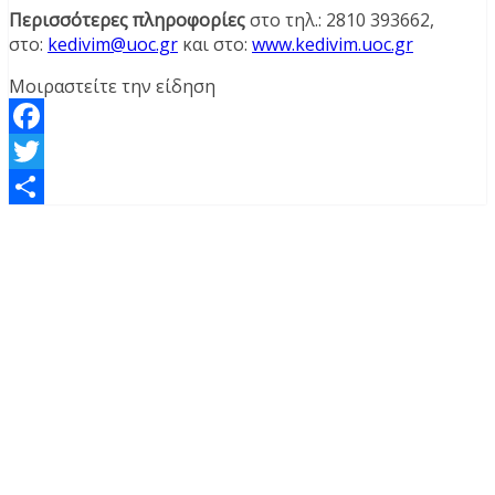
Περισσότερες πληροφορίες
στο τηλ.: 2810 393662,
στο:
kedivim@uoc.gr
και στο:
www.kedivim.uoc.gr
Μοιραστείτε την είδηση
Facebook
Twitter
Μοιραστείτε