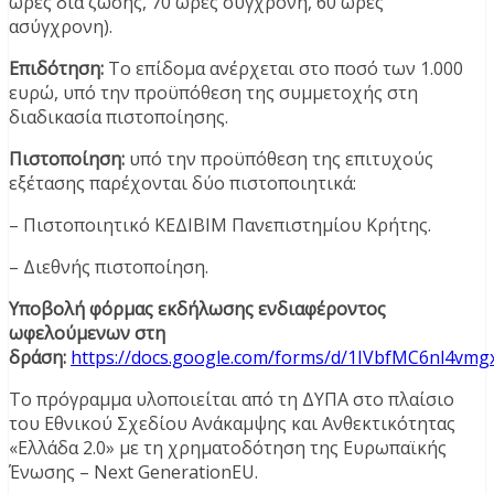
ώρες διά ζώσης, 70 ώρες σύγχρονη, 60 ώρες
ασύγχρονη).
Επιδότηση:
Το επίδομα ανέρχεται στο ποσό των 1.000
ευρώ, υπό την προϋπόθεση της συμμετοχής στη
διαδικασία πιστοποίησης.
Πιστοποίηση:
υπό την προϋπόθεση της επιτυχούς
εξέτασης παρέχονται δύο πιστοποιητικά:
– Πιστοποιητικό ΚΕΔΙΒΙΜ Πανεπιστημίου Κρήτης.
– Διεθνής πιστοποίηση.
Υποβολή φόρμας εκδήλωσης ενδιαφέροντος
ωφελούμενων στη
δράση:
https://docs.google.com/forms/d/1IVbfMC6nl4vm
Το πρόγραμμα υλοποιείται από τη ΔΥΠΑ στο πλαίσιο
του Εθνικού Σχεδίου Ανάκαμψης και Ανθεκτικότητας
«Ελλάδα 2.0» με τη χρηματοδότηση της Ευρωπαϊκής
Ένωσης – Next GenerationEU.