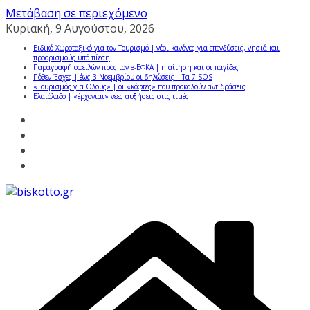
Μετάβαση σε περιεχόμενο
Κυριακή, 9 Αυγούστου, 2026
Ειδικό Χωροταξικό για τον Τουρισμό | νέοι κανόνες για επενδύσεις, νησιά και
προορισμούς υπό πίεση
Παραγραφή οφειλών προς τον e-ΕΦΚΑ | η αίτηση και οι παγίδες
Πόθεν Έσχες | έως 3 Νοεμβρίου οι δηλώσεις – Τα 7 SOS
«Τουρισμός για Όλους» | οι «κόφτες» που προκαλούν αντιδράσεις
Ελαιόλαδο | «έρχονται» νέες αυξήσεις στις τιμές