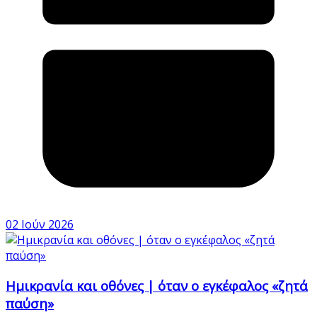
02 Ιούν 2026
Ημικρανία και οθόνες | όταν ο εγκέφαλος «ζητά
παύση»