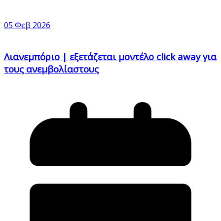
05 Φεβ 2026
Λιανεμπόριο | εξετάζεται μοντέλο click away για
τους ανεμβολίαστους