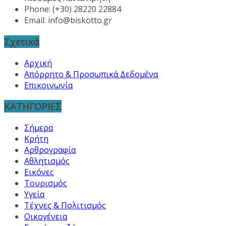
Phone: (+30) 28220 22884
Email:
info@biskotto.gr
Σχετικά
Αρχική
Απόρρητο & Προσωπικά Δεδομένα
Επικοινωνία
ΚΑΤΗΓΟΡΙΕΣ
Σήμερα
Κρήτη
Αρθρογραφία
Αθλητισμός
Εικόνες
Τουρισμός
Υγεία
Τέχνες & Πολιτισμός
Οικογένεια