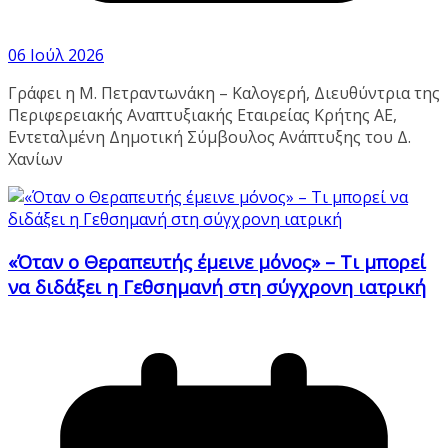
06 Ιούλ 2026
Γράφει η Μ. Πετραντωνάκη – Καλογερή, Διευθύντρια της
Περιφερειακής Αναπτυξιακής Εταιρείας Κρήτης ΑΕ,
Εντεταλμένη Δημοτική Σύμβουλος Ανάπτυξης του Δ.
Χανίων
«Όταν ο Θεραπευτής έμεινε μόνος» – Τι μπορεί
να διδάξει η Γεθσημανή στη σύγχρονη ιατρική