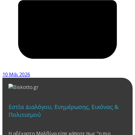
10 Μάι 2026
Εστία Διαλόγου, Ενημέρωσης, Εικόνας &
Πολιτισμού
Η αξέχαστη Μαλβίνα είπε κάποτε πως "η πιο