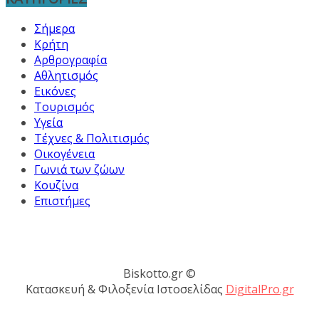
Σήμερα
Κρήτη
Αρθρογραφία
Αθλητισμός
Εικόνες
Τουρισμός
Υγεία
Τέχνες & Πολιτισμός
Οικογένεια
Γωνιά των ζώων
Κουζίνα
Επιστήμες
Biskotto.gr ©
Κατασκευή & Φιλοξενία Ιστοσελίδας
DigitalPro.gr