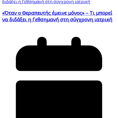
«Όταν ο Θεραπευτής έμεινε μόνος» – Τι μπορεί
να διδάξει η Γεθσημανή στη σύγχρονη ιατρική