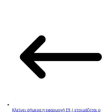
Κλείνει σήμερα η εφαρμογή Ε9 | ετοιμάζεται ο