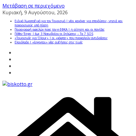
Μετάβαση σε περιεχόμενο
Κυριακή, 9 Αυγούστου, 2026
Ειδικό Χωροταξικό για τον Τουρισμό | νέοι κανόνες για επενδύσεις, νησιά και
προορισμούς υπό πίεση
Παραγραφή οφειλών προς τον e-ΕΦΚΑ | η αίτηση και οι παγίδες
Πόθεν Έσχες | έως 3 Νοεμβρίου οι δηλώσεις – Τα 7 SOS
«Τουρισμός για Όλους» | οι «κόφτες» που προκαλούν αντιδράσεις
Ελαιόλαδο | «έρχονται» νέες αυξήσεις στις τιμές