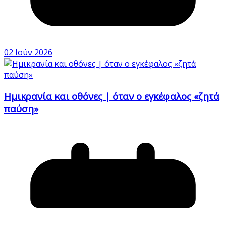
02 Ιούν 2026
Ημικρανία και οθόνες | όταν ο εγκέφαλος «ζητά
παύση»