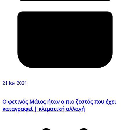
21 Ιαν 2021
Ο φετινός Μάιος ήταν ο πιο ζεστός που έχει
καταγραφεί | κλιματική αλλαγή