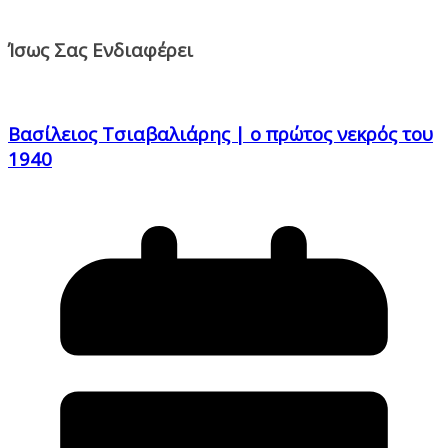
Ίσως Σας Ενδιαφέρει
Βασίλειος Τσιαβαλιάρης | o πρώτος νεκρός του
1940