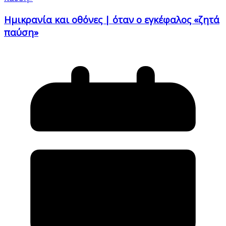
Ημικρανία και οθόνες | όταν ο εγκέφαλος «ζητά
παύση»