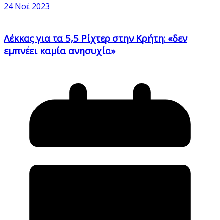
24 Νοέ 2023
Λέκκας για τα 5,5 Ρίχτερ στην Κρήτη: «δεν
εμπνέει καμία ανησυχία»