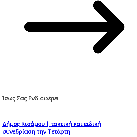
Ίσως Σας Ενδιαφέρει
Δήμος Κισάμου | τακτική και ειδική
συνεδρίαση την Τετάρτη