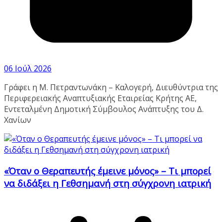
06 Ιούλ 2026
Γράφει η Μ. Πετραντωνάκη – Καλογερή, Διευθύντρια της
Περιφερειακής Αναπτυξιακής Εταιρείας Κρήτης ΑΕ,
Εντεταλμένη Δημοτική Σύμβουλος Ανάπτυξης του Δ.
Χανίων
«Όταν ο Θεραπευτής έμεινε μόνος» – Τι μπορεί
να διδάξει η Γεθσημανή στη σύγχρονη ιατρική