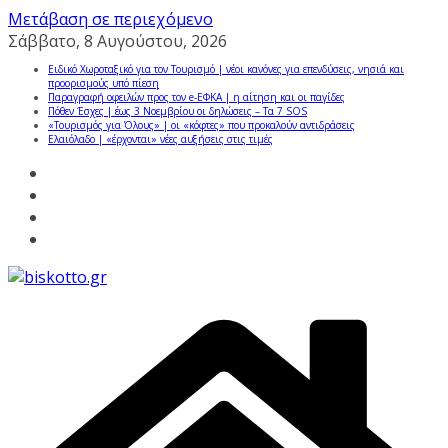
Μετάβαση σε περιεχόμενο
Σάββατο, 8 Αυγούστου, 2026
Ειδικό Χωροταξικό για τον Τουρισμό | νέοι κανόνες για επενδύσεις, νησιά και
προορισμούς υπό πίεση
Παραγραφή οφειλών προς τον e-ΕΦΚΑ | η αίτηση και οι παγίδες
Πόθεν Έσχες | έως 3 Νοεμβρίου οι δηλώσεις – Τα 7 SOS
«Τουρισμός για Όλους» | οι «κόφτες» που προκαλούν αντιδράσεις
Ελαιόλαδο | «έρχονται» νέες αυξήσεις στις τιμές