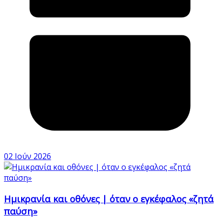
02 Ιούν 2026
Ημικρανία και οθόνες | όταν ο εγκέφαλος «ζητά
παύση»