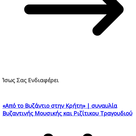
Ίσως Σας Ενδιαφέρει
«Από το Βυζάντιο στην Κρήτη» | συναυλία
Βυζαντινής Μουσικής και Ριζίτικου Τραγουδιού