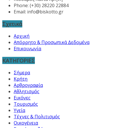
Phone: (+30) 28220 22884
Email:
info@biskotto.gr
Σχετικά
Αρχική
Απόρρητο & Προσωπικά Δεδομένα
Επικοινωνία
ΚΑΤΗΓΟΡΙΕΣ
Σήμερα
Κρήτη
Αρθρογραφία
Αθλητισμός
Εικόνες
Τουρισμός
Υγεία
Τέχνες & Πολιτισμός
Οικογένεια