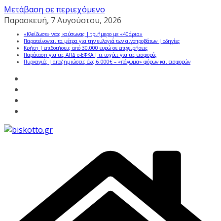
Μετάβαση σε περιεχόμενο
Παρασκευή, 7 Αυγούστου, 2026
«Κλείδωσε» νέος καύσωνας | τριήμερο με «40άρια»
Παρατείνονται τα μέτρα για την ευλογιά των αιγοπροβάτων | οδηγίες
Κρήτη | επιδοτήσεις από 30.000 ευρώ σε επιχειρήσεις
Παράταση για τις ΑΠΔ e-ΕΦΚΑ | τι ισχύει για τις εισφορές
Πυρκαγιές | αποζημιώσεις έως 6.000€ – «πάγωμα» φόρων και εισφορών