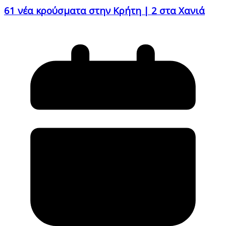
61 νέα κρούσματα στην Κρήτη | 2 στα Χανιά