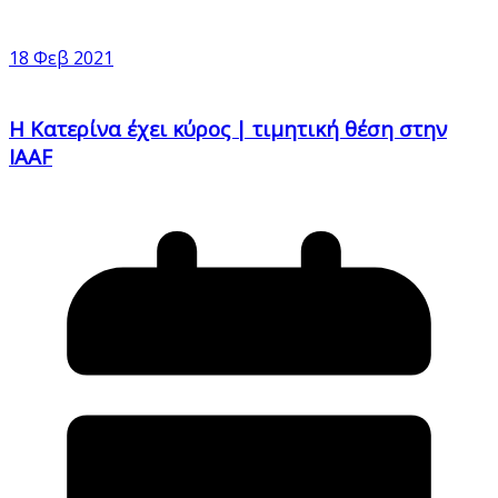
18 Φεβ 2021
Η Κατερίνα έχει κύρος | τιμητική θέση στην
IAAF