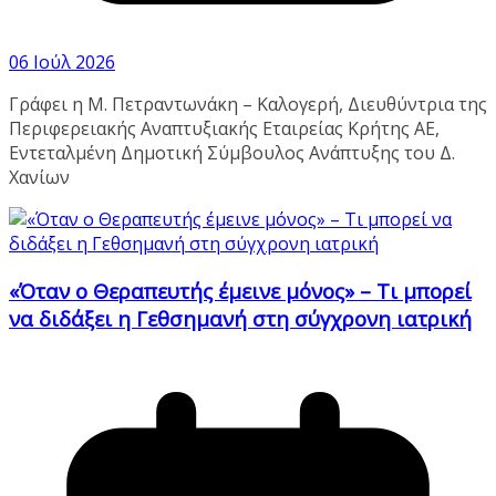
06 Ιούλ 2026
Γράφει η Μ. Πετραντωνάκη – Καλογερή, Διευθύντρια της
Περιφερειακής Αναπτυξιακής Εταιρείας Κρήτης ΑΕ,
Εντεταλμένη Δημοτική Σύμβουλος Ανάπτυξης του Δ.
Χανίων
«Όταν ο Θεραπευτής έμεινε μόνος» – Τι μπορεί
να διδάξει η Γεθσημανή στη σύγχρονη ιατρική