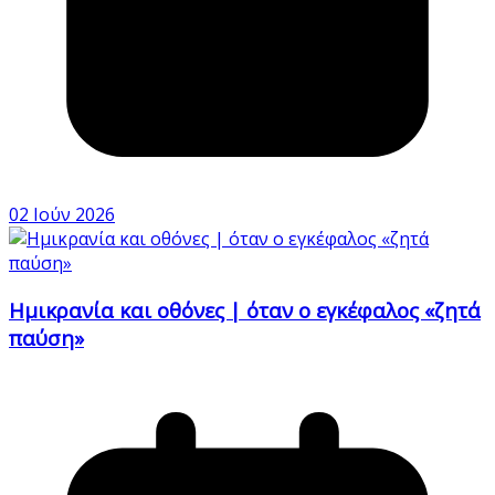
02 Ιούν 2026
Ημικρανία και οθόνες | όταν ο εγκέφαλος «ζητά
παύση»