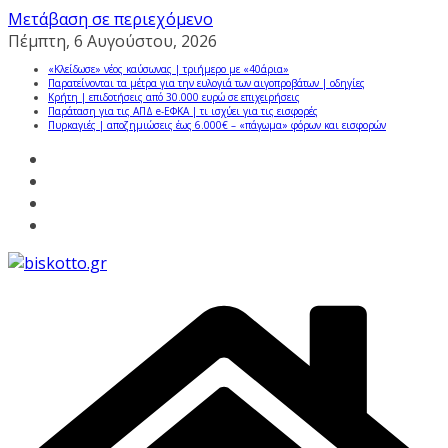
Μετάβαση σε περιεχόμενο
Πέμπτη, 6 Αυγούστου, 2026
«Κλείδωσε» νέος καύσωνας | τριήμερο με «40άρια»
Παρατείνονται τα μέτρα για την ευλογιά των αιγοπροβάτων | οδηγίες
Κρήτη | επιδοτήσεις από 30.000 ευρώ σε επιχειρήσεις
Παράταση για τις ΑΠΔ e-ΕΦΚΑ | τι ισχύει για τις εισφορές
Πυρκαγιές | αποζημιώσεις έως 6.000€ – «πάγωμα» φόρων και εισφορών