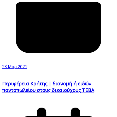
23 Μαρ 2021
Περιφέρεια Κρήτης | διανομή ή ειδών
παντοπωλείου στους δικαιούχους ΤΕΒΑ