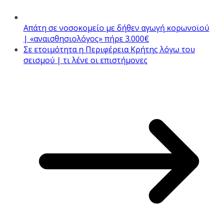
Απάτη σε νοσοκομείο με δήθεν αγωγή κορωνοϊού
| «αναισθησιολόγος» πήρε 3.000€
Σε ετοιμότητα η Περιφέρεια Κρήτης λόγω του
σεισμού | τι λένε οι επιστήμονες