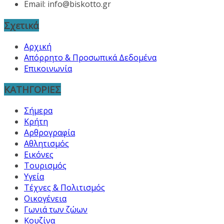
Email:
info@biskotto.gr
Σχετικά
Αρχική
Απόρρητο & Προσωπικά Δεδομένα
Επικοινωνία
ΚΑΤΗΓΟΡΙΕΣ
Σήμερα
Κρήτη
Αρθρογραφία
Αθλητισμός
Εικόνες
Τουρισμός
Υγεία
Τέχνες & Πολιτισμός
Οικογένεια
Γωνιά των ζώων
Κουζίνα