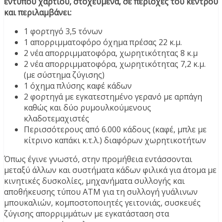
έντυπου χαρτιού, στοχευμένα, σε περιοχές του κέντρου
και περιλαμβάνει:
1 φορτηγό 3,5 τόνων
1 απορριμματοφόρο όχημα πρέσας 22 κ.μ.
2 νέα απορριμματοφόρα, χωρητικότητας 8 κ.μ
2 νέα απορριμματοφόρα, χωρητικότητας 7,2 κ.μ.
(με σύστημα ζύγισης)
1 όχημα πλύσης καφέ κάδων
2 φορτηγά με εγκατεστημένο γερανό με αρπάγη
καθώς και δύο ρυμουλκούμενους
κλαδοτεμαχιστές
Περισσότερους από 6.000 κάδους (καφέ, μπλε με
κίτρινο καπάκι κ.τ.λ.) διαφόρων χωρητικοτήτων
Όπως έγινε γνωστό, στην προμήθεια εντάσσονται
μεταξύ άλλων και συστήματα κάδων φιλικά για άτομα με
κινητικές δυσκολίες, μηχανήματα συλλογής και
αποθήκευσης τύπου ΑΤΜ για τη συλλογή γυάλινων
μπουκαλιών, κομποστοποιητές γειτονιάς, συσκευές
ζύγισης απορριμμάτων με εγκατάσταση στα