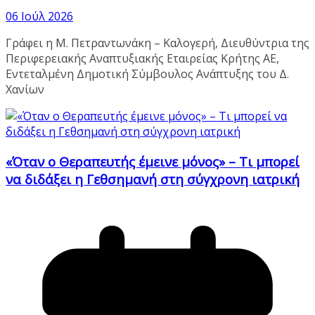
06 Ιούλ 2026
Γράφει η Μ. Πετραντωνάκη – Καλογερή, Διευθύντρια της
Περιφερειακής Αναπτυξιακής Εταιρείας Κρήτης ΑΕ,
Εντεταλμένη Δημοτική Σύμβουλος Ανάπτυξης του Δ.
Χανίων
«Όταν ο Θεραπευτής έμεινε μόνος» – Τι μπορεί
να διδάξει η Γεθσημανή στη σύγχρονη ιατρική