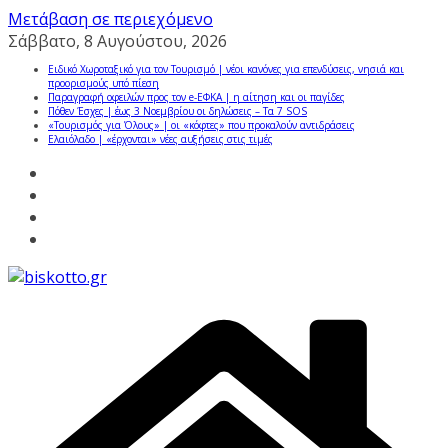
Μετάβαση σε περιεχόμενο
Σάββατο, 8 Αυγούστου, 2026
Ειδικό Χωροταξικό για τον Τουρισμό | νέοι κανόνες για επενδύσεις, νησιά και
προορισμούς υπό πίεση
Παραγραφή οφειλών προς τον e-ΕΦΚΑ | η αίτηση και οι παγίδες
Πόθεν Έσχες | έως 3 Νοεμβρίου οι δηλώσεις – Τα 7 SOS
«Τουρισμός για Όλους» | οι «κόφτες» που προκαλούν αντιδράσεις
Ελαιόλαδο | «έρχονται» νέες αυξήσεις στις τιμές