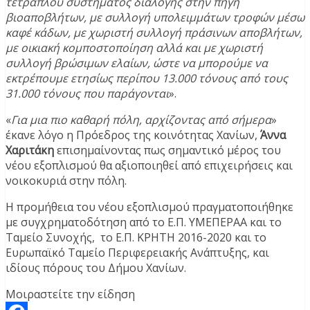
τετραπλού συστήματος διαλογής στην πηγή
βιοαποβλήτων, με συλλογή υπολειμμάτων τροφών μέσω
καφέ κάδων, με χωριστή συλλογή πράσινων αποβλήτων,
με οικιακή κομποστοποίηση αλλά και με χωριστή
συλλογή βρώσιμων ελαίων, ώστε να μπορούμε να
εκτρέπουμε ετησίως περίπου 13.000 τόνους από τους
31.000 τόνους που παράγονται
».
«
Για μια πιο καθαρή πόλη, αρχίζοντας από σήμερα
»
έκανε λόγο η Πρόεδρος της κοινότητας Χανίων,
Άννα
Χαριτάκη
επισημαίνοντας πως σημαντικό μέρος του
νέου εξοπλισμού θα αξιοποιηθεί από επιχειρήσεις και
νοικοκυριά στην πόλη.
Η προμήθεια του νέου εξοπλισμού πραγματοποιήθηκε
με συγχρηματοδότηση από το Ε.Π. ΥΜΕΠΕΡΑΑ και το
Ταμείο Συνοχής, το Ε.Π. ΚΡΗΤΗ 2016-2020 και το
Ευρωπαϊκό Ταμείο Περιφερειακής Ανάπτυξης, και
ιδίους πόρους του Δήμου Χανίων.
Μοιραστείτε την είδηση