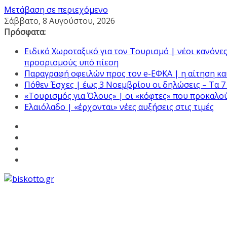
Μετάβαση σε περιεχόμενο
Σάββατο, 8 Αυγούστου, 2026
Πρόσφατα:
Ειδικό Χωροταξικό για τον Τουρισμό | νέοι κανόνες 
προορισμούς υπό πίεση
Παραγραφή οφειλών προς τον e-ΕΦΚΑ | η αίτηση και
Πόθεν Έσχες | έως 3 Νοεμβρίου οι δηλώσεις – Τα 7
«Τουρισμός για Όλους» | οι «κόφτες» που προκαλο
Ελαιόλαδο | «έρχονται» νέες αυξήσεις στις τιμές