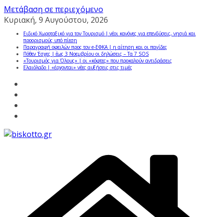
Μετάβαση σε περιεχόμενο
Κυριακή, 9 Αυγούστου, 2026
Ειδικό Χωροταξικό για τον Τουρισμό | νέοι κανόνες για επενδύσεις, νησιά και
προορισμούς υπό πίεση
Παραγραφή οφειλών προς τον e-ΕΦΚΑ | η αίτηση και οι παγίδες
Πόθεν Έσχες | έως 3 Νοεμβρίου οι δηλώσεις – Τα 7 SOS
«Τουρισμός για Όλους» | οι «κόφτες» που προκαλούν αντιδράσεις
Ελαιόλαδο | «έρχονται» νέες αυξήσεις στις τιμές