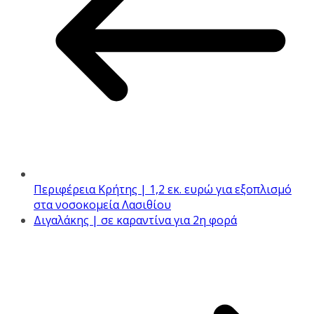
Περιφέρεια Κρήτης | 1,2 εκ. ευρώ για εξοπλισμό
στα νοσοκομεία Λασιθίου
Διγαλάκης | σε καραντίνα για 2η φορά