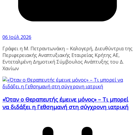
06 Ιούλ 2026
Γράφει η Μ. Πετραντωνάκη – Καλογερή, Διευθύντρια της
Περιφερειακής Αναπτυξιακής Εταιρείας Κρήτης ΑΕ,
Εντεταλμένη Δημοτική Σύμβουλος Ανάπτυξης του Δ.
Χανίων
«Όταν ο Θεραπευτής έμεινε μόνος» – Τι μπορεί
να διδάξει η Γεθσημανή στη σύγχρονη ιατρική