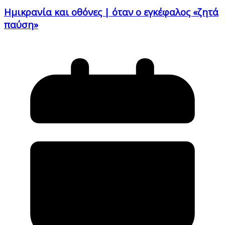
Ημικρανία και οθόνες | όταν ο εγκέφαλος «ζητά
παύση»