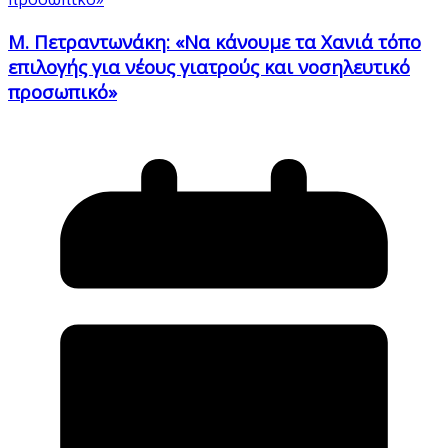
Μ. Πετραντωνάκη: «Να κάνουμε τα Χανιά τόπο
επιλογής για νέους γιατρούς και νοσηλευτικό
προσωπικό»