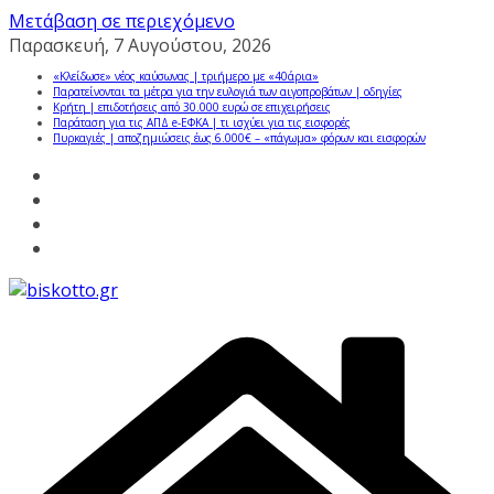
Μετάβαση σε περιεχόμενο
Παρασκευή, 7 Αυγούστου, 2026
«Κλείδωσε» νέος καύσωνας | τριήμερο με «40άρια»
Παρατείνονται τα μέτρα για την ευλογιά των αιγοπροβάτων | οδηγίες
Κρήτη | επιδοτήσεις από 30.000 ευρώ σε επιχειρήσεις
Παράταση για τις ΑΠΔ e-ΕΦΚΑ | τι ισχύει για τις εισφορές
Πυρκαγιές | αποζημιώσεις έως 6.000€ – «πάγωμα» φόρων και εισφορών