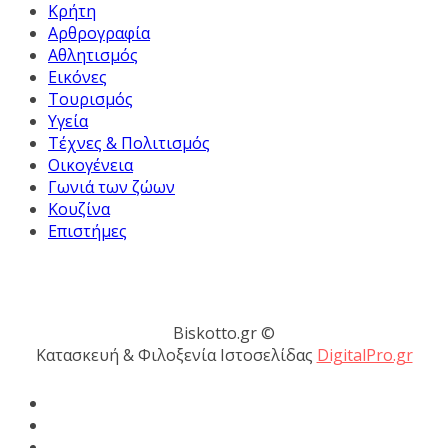
Κρήτη
Αρθρογραφία
Αθλητισμός
Εικόνες
Τουρισμός
Υγεία
Τέχνες & Πολιτισμός
Οικογένεια
Γωνιά των ζώων
Κουζίνα
Επιστήμες
Biskotto.gr ©
Κατασκευή & Φιλοξενία Ιστοσελίδας
DigitalPro.gr