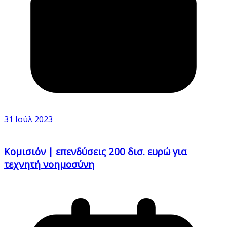
31 Ιούλ 2023
Κομισιόν | επενδύσεις 200 δισ. ευρώ για
τεχνητή νοημοσύνη