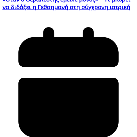
να διδάξει η Γεθσημανή στη σύγχρονη ιατρική