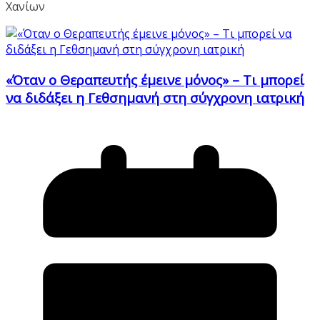
Χανίων
«Όταν ο Θεραπευτής έμεινε μόνος» – Τι μπορεί
να διδάξει η Γεθσημανή στη σύγχρονη ιατρική