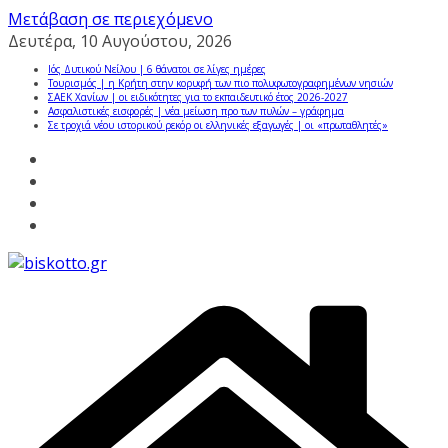
Μετάβαση σε περιεχόμενο
Δευτέρα, 10 Αυγούστου, 2026
Ιός Δυτικού Νείλου | 6 θάνατοι σε λίγες ημέρες
Τουρισμός | η Κρήτη στην κορυφή των πιο πολυφωτογραφημένων νησιών
ΣΑΕΚ Χανίων | οι ειδικότητες για το εκπαιδευτικό έτος 2026-2027
Ασφαλιστικές εισφορές | νέα μείωση προ των πυλών – γράφημα
Σε τροχιά νέου ιστορικού ρεκόρ οι ελληνικές εξαγωγές | οι «πρωταθλητές»