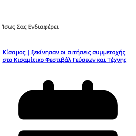
Ίσως Σας Ενδιαφέρει
Κίσαμος | ξεκίνησαν οι αιτήσεις συμμετοχής
στο Κισαμίτικο Φεστιβάλ Γεύσεων και Τέχνης