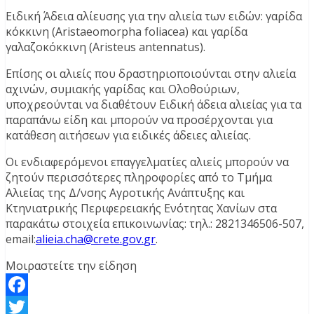
Ειδική Άδεια αλίευσης για την αλιεία των ειδών: γαρίδα
κόκκινη (Aristaeomorpha foliacea) και γαρίδα
γαλαζοκόκκινη (Aristeus antennatus).
Επίσης οι αλιείς που δραστηριοποιούνται στην αλιεία
αχινών, συμιακής γαρίδας και Ολοθούριων,
υποχρεούνται να διαθέτουν Ειδική άδεια αλιείας για τα
παραπάνω είδη και μπορούν να προσέρχονται για
κατάθεση αιτήσεων για ειδικές άδειες αλιείας.
Οι ενδιαφερόμενοι επαγγελματίες αλιείς μπορούν να
ζητούν περισσότερες πληροφορίες από το Τμήμα
Αλιείας της Δ/νσης Αγροτικής Ανάπτυξης και
Κτηνιατρικής Περιφερειακής Ενότητας Χανίων στα
παρακάτω στοιχεία επικοινωνίας: τηλ.: 2821346506-507,
email:
alieia
.
cha
@
crete
.
gov
.
gr
.
Μοιραστείτε την είδηση
Facebook