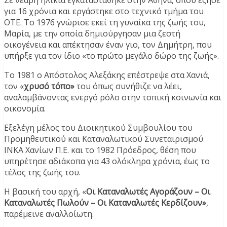
Σε νεαρή ηλικία εγκαταστάθηκε στην Αθήνα, όπου έζησε
για 16 χρόνια και εργάστηκε στο τεχνικό τμήμα του
ΟΤΕ. Το 1976 γνώρισε εκεί τη γυναίκα της ζωής του,
Μαρία, με την οποία δημιούργησαν μια ζεστή
οικογένεια και απέκτησαν έναν γιο, τον Δημήτρη, που
υπήρξε για τον ίδιο «το πρώτο μεγάλο δώρο της ζωής».
Το 1981 ο Απόστολος Αλεξάκης επέστρεψε στα Χανιά,
τον «
χρυσό τόπο»
του όπως συνήθιζε να λέει,
αναλαμβάνοντας ενεργό ρόλο στην τοπική κοινωνία και
οικονομία.
Εξελέγη μέλος του Διοικητικού Συμβουλίου του
Προμηθευτικού και Καταναλωτικού Συνεταιρισμού
ΙΝΚΑ Χανίων Π.Ε. και το 1982 Πρόεδρος, θέση που
υπηρέτησε αδιάκοπα για 43 ολόκληρα χρόνια, έως το
τέλος της ζωής του.
Η βασική του αρχή, «
Οι Καταναλωτές Αγοράζουν – Οι
Καταναλωτές Πωλούν – Οι Καταναλωτές Κερδίζουν»
,
παρέμεινε αναλλοίωτη.