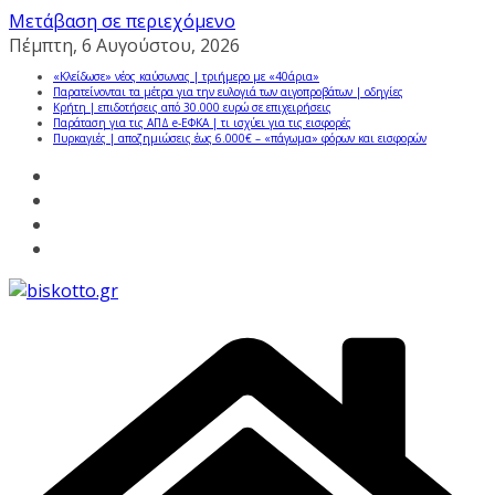
Μετάβαση σε περιεχόμενο
Πέμπτη, 6 Αυγούστου, 2026
«Κλείδωσε» νέος καύσωνας | τριήμερο με «40άρια»
Παρατείνονται τα μέτρα για την ευλογιά των αιγοπροβάτων | οδηγίες
Κρήτη | επιδοτήσεις από 30.000 ευρώ σε επιχειρήσεις
Παράταση για τις ΑΠΔ e-ΕΦΚΑ | τι ισχύει για τις εισφορές
Πυρκαγιές | αποζημιώσεις έως 6.000€ – «πάγωμα» φόρων και εισφορών