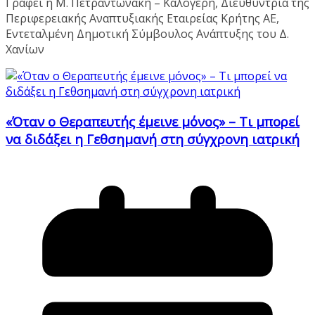
Γράφει η Μ. Πετραντωνάκη – Καλογερή, Διευθύντρια της
Περιφερειακής Αναπτυξιακής Εταιρείας Κρήτης ΑΕ,
Εντεταλμένη Δημοτική Σύμβουλος Ανάπτυξης του Δ.
Χανίων
«Όταν ο Θεραπευτής έμεινε μόνος» – Τι μπορεί
να διδάξει η Γεθσημανή στη σύγχρονη ιατρική