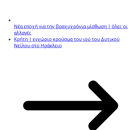
Nέα εποχή για την βραχυχρόνια μίσθωση | όλες οι
αλλαγές
Κρήτη | εγχώριο κρούσμα του ιού του Δυτικού
Νείλου στο Ηράκλειο