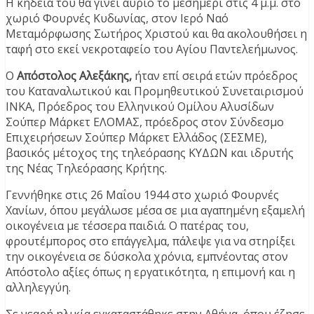
Η κηδεία του θα γίνει αύριο το μεσημέρι στις 4 μ.μ. στο
χωριό Φουρνές Κυδωνίας, στον Ιερό Ναό
Μεταμόρφωσης Σωτήρος Χριστού και θα ακολουθήσει η
ταφή στο εκεί νεκροταφείο του Αγίου Παντελεήμωνος.
O
Απόστολος Αλεξάκης,
ήταν επί σειρά ετών πρόεδρος
του Καταναλωτικού και Προμηθευτικού Συνεταιρισμού
ΙΝΚΑ, Πρόεδρος του Ελληνικού Ομίλου Αλυσίδων
Σούπερ Μάρκετ ΕΛΟΜΑΣ, πρόεδρος στον Σύνδεσμο
Επιχειρήσεων Σούπερ Μάρκετ Ελλάδος (ΣΕΣΜΕ),
βασικός μέτοχος της τηλεόρασης ΚΥΔΩΝ και ιδρυτής
της Νέας Τηλεόρασης Κρήτης.
Γεννήθηκε στις 26 Μαΐου 1944 στο χωριό Φουρνές
Χανίων, όπου μεγάλωσε μέσα σε μια αγαπημένη εξαμελή
οικογένεια με τέσσερα παιδιά. Ο πατέρας του,
φρουτέμπορος στο επάγγελμα, πάλεψε για να στηρίξει
την οικογένεια σε δύσκολα χρόνια, εμπνέοντας στον
Απόστολο αξίες όπως η εργατικότητα, η επιμονή και η
αλληλεγγύη.