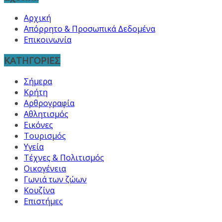
Αρχική
Απόρρητο & Προσωπικά Δεδομένα
Επικοινωνία
ΚΑΤΗΓΟΡΙΕΣ
Σήμερα
Κρήτη
Αρθρογραφία
Αθλητισμός
Εικόνες
Τουρισμός
Υγεία
Τέχνες & Πολιτισμός
Οικογένεια
Γωνιά των ζώων
Κουζίνα
Επιστήμες