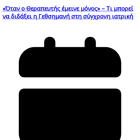
«Όταν ο Θεραπευτής έμεινε μόνος» – Τι μπορεί
να διδάξει η Γεθσημανή στη σύγχρονη ιατρική