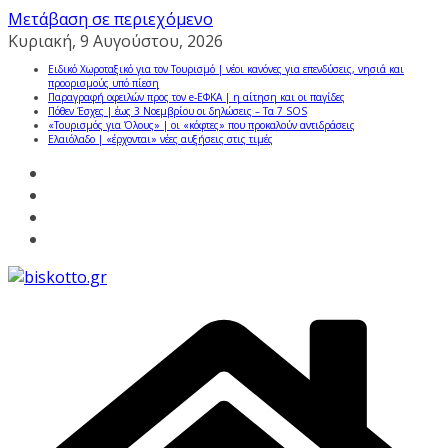
Μετάβαση σε περιεχόμενο
Κυριακή, 9 Αυγούστου, 2026
Ειδικό Χωροταξικό για τον Τουρισμό | νέοι κανόνες για επενδύσεις, νησιά και
προορισμούς υπό πίεση
Παραγραφή οφειλών προς τον e-ΕΦΚΑ | η αίτηση και οι παγίδες
Πόθεν Έσχες | έως 3 Νοεμβρίου οι δηλώσεις – Τα 7 SOS
«Τουρισμός για Όλους» | οι «κόφτες» που προκαλούν αντιδράσεις
Ελαιόλαδο | «έρχονται» νέες αυξήσεις στις τιμές