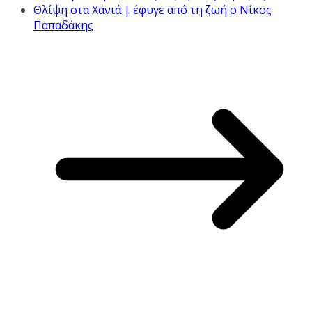
Θλίψη στα Χανιά | έφυγε από τη ζωή ο Νίκος
Παπαδάκης