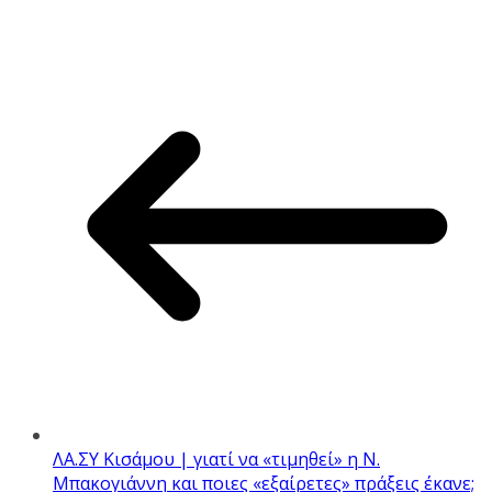
ΛΑ.ΣΥ Κισάμου | γιατί να «τιμηθεί» η Ν.
Μπακογιάννη και ποιες «εξαίρετες» πράξεις έκανε;