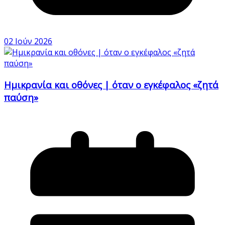
02 Ιούν 2026
Ημικρανία και οθόνες | όταν ο εγκέφαλος «ζητά
παύση»