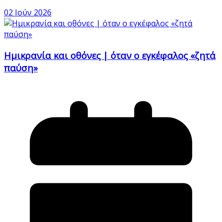
02 Ιούν 2026
Ημικρανία και οθόνες | όταν ο εγκέφαλος «ζητά
παύση»