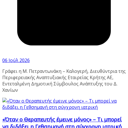
06 Ιούλ 2026
Γράφει η Μ. Πετραντωνάκη – Καλογερή, Διευθύντρια της
Περιφερειακής Αναπτυξιακής Εταιρείας Κρήτης ΑΕ,
Εντεταλμένη Δημοτική Σύμβουλος Ανάπτυξης του Δ.
Χανίων
«Όταν ο Θεραπευτής έμεινε μόνος» – Τι μπορεί
να διδάξει η Γεθσημανή στη σύγχρονη ιατρική