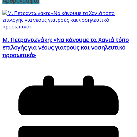
Αρθρογραφία
Μ. Πετραντωνάκη: «Να κάνουμε τα Χανιά τόπο
επιλογής για νέους γιατρούς και νοσηλευτικό
προσωπικό»