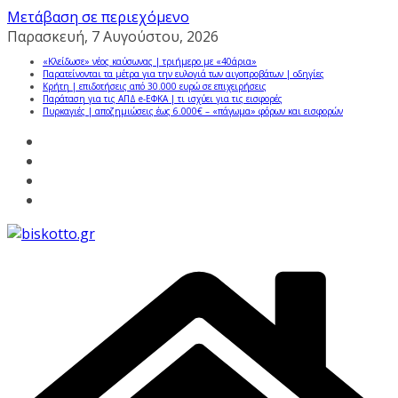
Μετάβαση σε περιεχόμενο
Παρασκευή, 7 Αυγούστου, 2026
«Κλείδωσε» νέος καύσωνας | τριήμερο με «40άρια»
Παρατείνονται τα μέτρα για την ευλογιά των αιγοπροβάτων | οδηγίες
Κρήτη | επιδοτήσεις από 30.000 ευρώ σε επιχειρήσεις
Παράταση για τις ΑΠΔ e-ΕΦΚΑ | τι ισχύει για τις εισφορές
Πυρκαγιές | αποζημιώσεις έως 6.000€ – «πάγωμα» φόρων και εισφορών