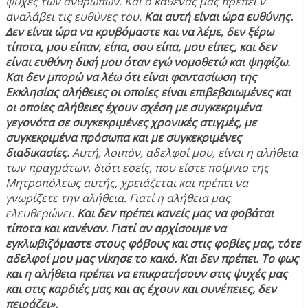
ψυχές των ανθρώπων. Και ο καθένας μας πρέπει ν’
αναλάβει τις ευθύνες του.
Και αυτή είναι ώρα ευθύνης.
Δεν είναι ώρα να κρυβόμαστε και να λέμε, δεν ξέρω
τίποτα, μου είπαν, είπα, σου είπα, μου είπες, και δεν
είναι ευθύνη δική μου όταν εγώ νομοθετώ και ψηφίζω.
Και δεν μπορώ να λέω ότι είναι φαντασίωση της
Εκκλησίας αλήθειες οι οποίες είναι επιβεβαιωμένες και
οι οποίες αλήθειες έχουν σχέση με συγκεκριμένα
γεγονότα σε συγκεκριμένες χρονικές στιγμές, με
συγκεκριμένα πρόσωπα και με συγκεκριμένες
διαδικασίες.
Αυτή, λοιπόν, αδελφοί μου, είναι η αλήθεια
των πραγμάτων, διότι εσείς, που είστε ποίμνιο της
Μητροπόλεως αυτής, χρειάζεται και πρέπει να
γνωρίζετε την αλήθεια. Γιατί η αλήθεια μας
ελευθερώνει.
Και δεν πρέπει κανείς μας να φοβάται
τίποτα και κανέναν. Γιατί αν αρχίσουμε να
εγκλωβιζόμαστε στους φόβους και στις φοβίες μας, τότε
αδελφοί μου μας νίκησε το κακό. Και δεν πρέπει. Το φως
και η αλήθεια πρέπει να επικρατήσουν στις ψυχές μας
και στις καρδιές μας και ας έχουν και συνέπειες, δεν
πειράζει».