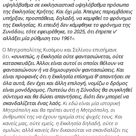
υψηλόβαθμα σε εκκλησιαστικά υψηλόβαθμα πρόσωπα
της Εκκλησίας Κρήτης. Και όχι μία. Άπειρες παρεμβάσεις
υπήρξαν, προσπάθεια, δηλαδή, να καμφθεί το φρόνημα
της Εκκλησίας. Κι επειδή δεν κάμφθηκε το φρόνημα της
Συνόδου, τότε εφευρέθηκε, το 2025, ότι έπρεπε ν’
αλλάξει μία ρύθμιση του 1961
».
Ο Μητροπολίτης Κισάμου και Σελίνου επισήμανε
ότι
«συνεπώς, η Εκκλησία ούτε φαντασιώνεται, ούτε
κατασκευάζει. Άλλοι είναι αυτοί οι οποίοι θέλουν να
φαντασιώνουν ή να δημιουργούν φαντασιώσεις. Και
είναι προφανές ότι η Εκκλησία επίσημα θ’ απαντήσει σε
όλα αυτά, δεν έχει και άλλη επιλογή, νομίζω ο δρόμος
είναι μονόδρομος. Πιστεύω ότι η Σύνοδος θα συγκληθεί
σύντομα και θα δώσει απαντήσεις, διότι δεν μπορεί να
σκανδαλίζεται ένας λαός.
Κι εδώ είναι μία ιστορική
Μητρόπολη και θα πρέπει αυτή η Μητρόπολη, οι
άνθρωποί της να έχουν ηρεμία στις ψυχές τους. Και
κανείς μας, ούτε εμείς, η Εκκλησία δηλαδή, ούτε ο
ομιλών, αλλά κανείς δεν δικαιούται να σκανδαλίζει τις