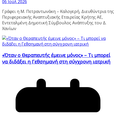
06 Ιούλ 2026
Γράφει η Μ. Πετραντωνάκη – Καλογερή, Διευθύντρια της
Περιφερειακής Αναπτυξιακής Εταιρείας Κρήτης ΑΕ,
Εντεταλμένη Δημοτική Σύμβουλος Ανάπτυξης του Δ.
Χανίων
«Όταν ο Θεραπευτής έμεινε μόνος» – Τι μπορεί
να διδάξει η Γεθσημανή στη σύγχρονη ιατρική