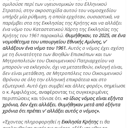
ομιλούσε περί των υγειονομικών του Ελληνικού
Στρατού, στην ακροστιχίδα αυτού του νομοσχεδίου
υπήρξε μία ρύθμιση, η οποία ερχόταν, ουσιαστικά, να
παρέμβει στα της Εκκλησίας της Κρήτης και να αλλάξει
ένα νόμο του Καταστατικού Χάρτη της Εκκλησίας της
Κρήτης του 1961 παρακαλώ.
Θυμήθηκαν, το 2025, σε ένα
νομοθέτημα του υπουργείου Εθνικής Αμύνης, ν’
αλλάξουν ένα νόμο του 1961.
Αυτός ο νόμος έχει σχέση
με τη δυνατότητα των Βοηθών Επισκόπων και των
Μητροπολιτών του Οικουμενικού Πατριαρχείου να
μπορούν να εκλεγούν, όχι να μετατεθούν, εκλογή είναι,
δεν είναι μετάθεση, σε Μητροπόλεις του Οικουμενικού
Θρόνου σε όλη την ελληνική επικράτεια και στο
εξωτερικό. Αυτό έχει συμβεί και άλλες φορές»
, σημείωσε
ο κ. Αμφιλόχιος, αναφέροντας τις συγκεκριμένες
περιπτώσεις και τόνισε ότι
«ο ίδιος νόμος είναι εξήντα
χρόνια, δεν έχει αλλάξει. Θυμήθηκαν μετά από εξήντα
χρόνια ότι πρέπει ν’ αλλάξει αυτός ο νόμος».
«Έχοντας πληροφορηθεί η
Εκκλησία Κρήτης
τι θα