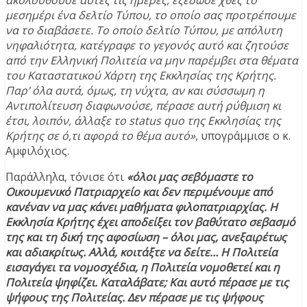
ακολουθούσε αυτές τις ημέρες, εξέδωσε χθες το
μεσημέρι ένα δελτίο Τύπου, το οποίο σας προτρέπουμε
να το διαβάσετε. Το οποίο δελτίο Τύπου, με απόλυτη
νηφαλιότητα, κατέγραφε το γεγονός αυτό και ζητούσε
από την Ελληνική Πολιτεία να μην παρέμβει στα θέματα
του Καταστατικού Χάρτη της Εκκλησίας της Κρήτης.
Παρ’ όλα αυτά, όμως, τη νύχτα, αν και σύσσωμη η
Αντιπολίτευση διαφωνούσε, πέρασε αυτή ρύθμιση κι
έτσι, λοιπόν, άλλαξε το status quo της Εκκλησίας της
Κρήτης σε ό,τι αφορά το θέμα αυτό»
, υπογράμμισε ο κ.
Αμφιλόχιος.
Παράλληλα, τόνισε ότι
«όλοι μας σεβόμαστε το
Οικουμενικό Πατριαρχείο και δεν περιμένουμε από
κανέναν να μας κάνει μαθήματα φιλοπατριαρχίας. Η
Εκκλησία Κρήτης έχει αποδείξει τον βαθύτατο σεβασμό
της και τη δική της αφοσίωση – όλοι μας, ανεξαιρέτως
και αδιακρίτως. Αλλά, κοιτάξτε να δείτε… Η Πολιτεία
εισαγάγει τα νομοσχέδια, η Πολιτεία νομοθετεί και η
Πολιτεία ψηφίζει. Καταλάβατε; Και αυτό πέρασε με τις
ψήφους της Πολιτείας. Δεν πέρασε με τις ψήφους