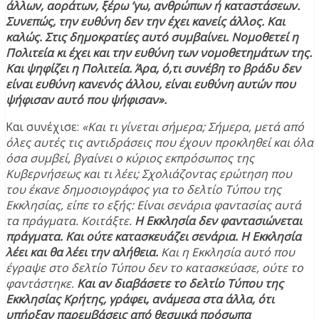
άλλων, αοράτων, ξέρω ’γω, ανθρώπων ή καταστάσεων.
Συνεπώς, την ευθύνη δεν την έχει κανείς άλλος. Και
καλώς. Στις δημοκρατίες αυτό συμβαίνει. Νομοθετεί η
Πολιτεία κι έχει και την ευθύνη των νομοθετημάτων της.
Και ψηφίζει η Πολιτεία. Άρα, ό,τι συνέβη το βράδυ δεν
είναι ευθύνη κανενός άλλου, είναι ευθύνη αυτών που
ψήφισαν αυτό που ψήφισαν».
Και συνέχισε:
«Και τι γίνεται σήμερα; Σήμερα, μετά από
όλες αυτές τις αντιδράσεις που έχουν προκληθεί και όλα
όσα συμβεί, βγαίνει ο κύριος εκπρόσωπος της
Κυβερνήσεως και τι λέει; Σχολιάζοντας ερώτηση που
του έκανε δημοσιογράφος για το δελτίο Τύπου της
Εκκλησίας, είπε το εξής: Είναι σενάρια φαντασίας αυτά
τα πράγματα. Κοιτάξτε.
Η Εκκλησία δεν φαντασιώνεται
πράγματα. Και ούτε κατασκευάζει σενάρια. Η Εκκλησία
λέει και θα λέει την αλήθεια.
Και η Εκκλησία αυτό που
έγραψε στο δελτίο Τύπου δεν το κατασκεύασε, ούτε το
φαντάστηκε.
Και αν διαβάσετε το δελτίο Τύπου της
Εκκλησίας Κρήτης, γράφει, ανάμεσα στα άλλα, ότι
υπήρξαν παρεμβάσεις από θεσμικά πρόσωπα