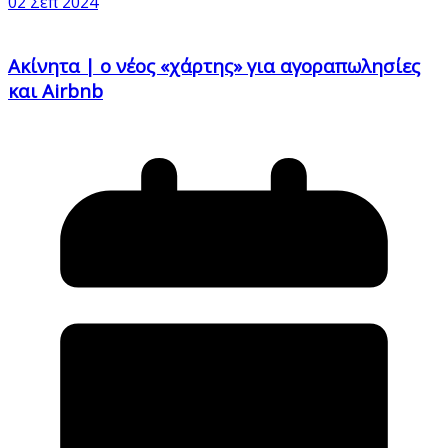
02 Σεπ 2024
Ακίνητα | ο νέος «χάρτης» για αγοραπωλησίες
και Airbnb