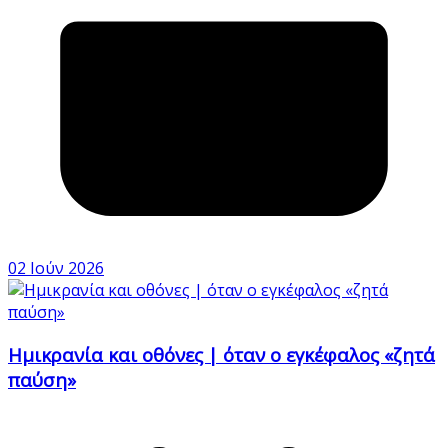
02 Ιούν 2026
Ημικρανία και οθόνες | όταν ο εγκέφαλος «ζητά
παύση»