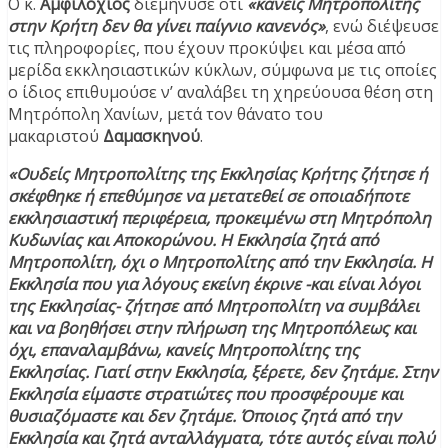
Ο κ.
Αμφιλόχιος
διεμήνυσε ότι
«κανείς Μητροπολίτης
στην Κρήτη δεν θα γίνει παίγνιο κανενός»
, ενώ διέψευσε
τις πληροφορίες, που έχουν προκύψει και μέσα από
μερίδα εκκλησιαστικών κύκλων, σύμφωνα με τις οποίες
ο ίδιος επιθυμούσε ν’ αναλάβει τη χηρεύουσα θέση στη
Μητρόπολη Χανίων, μετά τον θάνατο του
μακαριστού
Δαμασκηνού
.
«Ουδείς Μητροπολίτης της Εκκλησίας Κρήτης ζήτησε ή
σκέφθηκε ή επεθύμησε να μετατεθεί σε οποιαδήποτε
εκκλησιαστική περιφέρεια, προκειμένω στη Μητρόπολη
Κυδωνίας και Αποκορώνου. Η Εκκλησία ζητά από
Μητροπολίτη, όχι ο Μητροπολίτης από την Εκκλησία. Η
Εκκλησία που για λόγους εκείνη έκρινε -και είναι λόγοι
της Εκκλησίας- ζήτησε από Μητροπολίτη να συμβάλει
και να βοηθήσει στην πλήρωση της Μητροπόλεως και
όχι, επαναλαμβάνω, κανείς Μητροπολίτης της
Εκκλησίας. Γιατί στην Εκκλησία, ξέρετε, δεν ζητάμε. Στην
Εκκλησία είμαστε στρατιώτες που προσφέρουμε και
θυσιαζόμαστε και δεν ζητάμε. Όποιος ζητά από την
Εκκλησία και ζητά ανταλλάγματα, τότε αυτός είναι πολύ