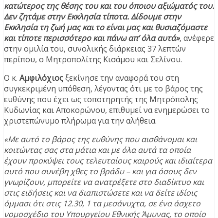
κατώτερος της θέσης του και του όποιου αξιώματός του.
Δεν ζητάμε στην Εκκλησία τίποτα. Δίδουμε στην
Εκκλησία τη ζωή μας και το είναι μας και θυσιαζόμαστε
και τίποτε περισσότερο και πάνω απ’ όλα αυτά»
, ανέφερε
στην ομιλία του, συνολικής διάρκειας 37 λεπτών
περίπου, ο Μητροπολίτης Κισάμου και Σελίνου.
Ο κ.
Αμφιλόχιος
ξεκίνησε την αναφορά του στη
συγκεκριμένη υπόθεση, λέγοντας ότι με το βάρος της
ευθύνης που έχει ως τοποτηρητής της Μητρόπολης
Κυδωνίας και Αποκορώνου, επιθυμεί να ενημερώσει το
χριστεπώνυμο πλήρωμα για την αλήθεια.
«Με αυτό το βάρος της ευθύνης που αισθάνομαι και
κοιτώντας σας στα μάτια και με όλα αυτά τα οποία
έχουν προκύψει τους τελευταίους καιρούς και ιδιαίτερα
αυτό που συνέβη χθες το βράδυ – και για όσους δεν
γνωρίζουν, μπορείτε να ανατρέξετε στο διαδίκτυο και
στις ειδήσεις και να διαπιστώσετε και να δείτε ιδίοις
όμμασι ότι στις 12.30, 1 τα μεσάνυχτα, σε ένα άσχετο
νομοσχέδιο του Υπουργείου Εθνικής Άμυνας, το οποίο