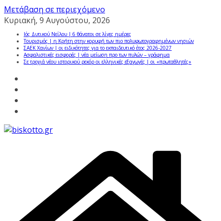
Μετάβαση σε περιεχόμενο
Κυριακή, 9 Αυγούστου, 2026
Ιός Δυτικού Νείλου | 6 θάνατοι σε λίγες ημέρες
Τουρισμός | η Κρήτη στην κορυφή των πιο πολυφωτογραφημένων νησιών
ΣΑΕΚ Χανίων | οι ειδικότητες για το εκπαιδευτικό έτος 2026-2027
Ασφαλιστικές εισφορές | νέα μείωση προ των πυλών – γράφημα
Σε τροχιά νέου ιστορικού ρεκόρ οι ελληνικές εξαγωγές | οι «πρωταθλητές»