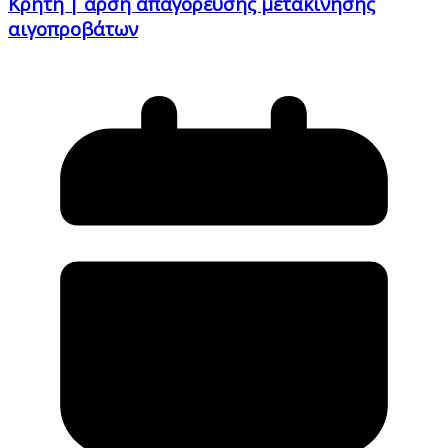
Κρήτη | άρση απαγόρευσης μετακίνησης
αιγοπροβάτων