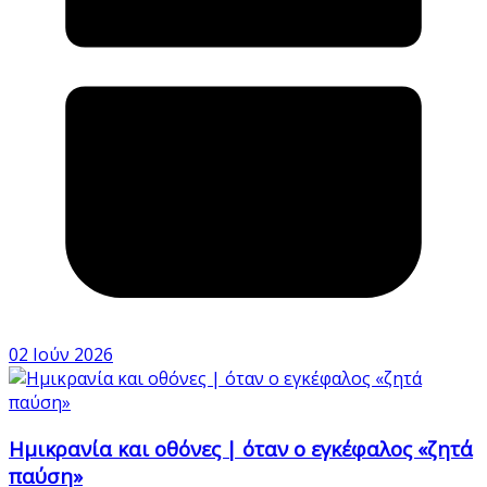
02 Ιούν 2026
Ημικρανία και οθόνες | όταν ο εγκέφαλος «ζητά
παύση»