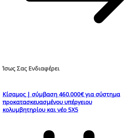
Ίσως Σας Ενδιαφέρει
Κίσαμος | σύμβαση 460.000€ για σύστημα
προκατασκευασμένου υπέργειου
κολυμβητηρίου και νέο 5Χ5