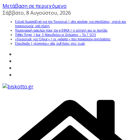
Μετάβαση σε περιεχόμενο
Σάββατο, 8 Αυγούστου, 2026
Ειδικό Χωροταξικό για τον Τουρισμό | νέοι κανόνες για επενδύσεις, νησιά και
προορισμούς υπό πίεση
Παραγραφή οφειλών προς τον e-ΕΦΚΑ | η αίτηση και οι παγίδες
Πόθεν Έσχες | έως 3 Νοεμβρίου οι δηλώσεις – Τα 7 SOS
«Τουρισμός για Όλους» | οι «κόφτες» που προκαλούν αντιδράσεις
Ελαιόλαδο | «έρχονται» νέες αυξήσεις στις τιμές