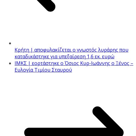
Κρήτη | αποφυλακίζεται ο γνωστός λυράρης που
καταδικάστηκε για υπεξαίρεση 1,6 εκ. ευρώ
ΙΜΚΣ | εορτάστηκε ο Όσιος Κυρ-Ιωάννης ο Ξένος –
Ευλογία Τιμίου Σταυρού