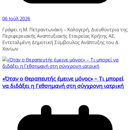
06 Ιούλ 2026
Γράφει η Μ. Πετραντωνάκη – Καλογερή, Διευθύντρια της
Περιφερειακής Αναπτυξιακής Εταιρείας Κρήτης ΑΕ,
Εντεταλμένη Δημοτική Σύμβουλος Ανάπτυξης του Δ.
Χανίων
«Όταν ο Θεραπευτής έμεινε μόνος» – Τι μπορεί
να διδάξει η Γεθσημανή στη σύγχρονη ιατρική