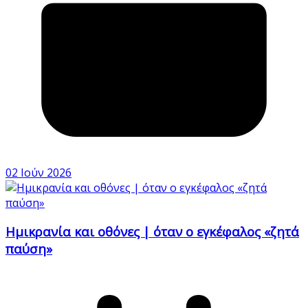
02 Ιούν 2026
Ημικρανία και οθόνες | όταν ο εγκέφαλος «ζητά
παύση»