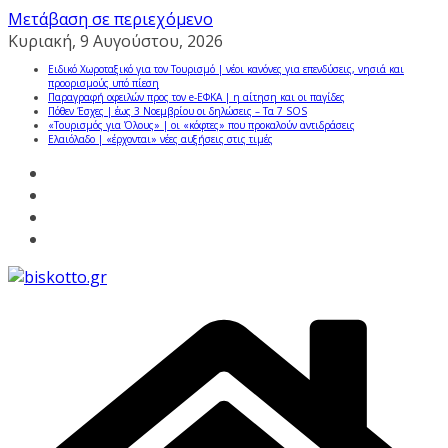
Μετάβαση σε περιεχόμενο
Κυριακή, 9 Αυγούστου, 2026
Ειδικό Χωροταξικό για τον Τουρισμό | νέοι κανόνες για επενδύσεις, νησιά και
προορισμούς υπό πίεση
Παραγραφή οφειλών προς τον e-ΕΦΚΑ | η αίτηση και οι παγίδες
Πόθεν Έσχες | έως 3 Νοεμβρίου οι δηλώσεις – Τα 7 SOS
«Τουρισμός για Όλους» | οι «κόφτες» που προκαλούν αντιδράσεις
Ελαιόλαδο | «έρχονται» νέες αυξήσεις στις τιμές