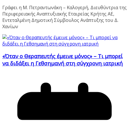
Γράφει η Μ. Πετραντωνάκη – Καλογερή, Διευθύντρια της
Περιφερειακής Αναπτυξιακής Εταιρείας Κρήτης ΑΕ,
Εντεταλμένη Δημοτική Σύμβουλος Ανάπτυξης του Δ.
Χανίων
«Όταν ο Θεραπευτής έμεινε μόνος» – Τι μπορεί
να διδάξει η Γεθσημανή στη σύγχρονη ιατρική