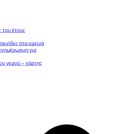
ς του έτους
ταιγίδες στα ορεινά
ενημέρωσυη για
ου νερού – χάρτης