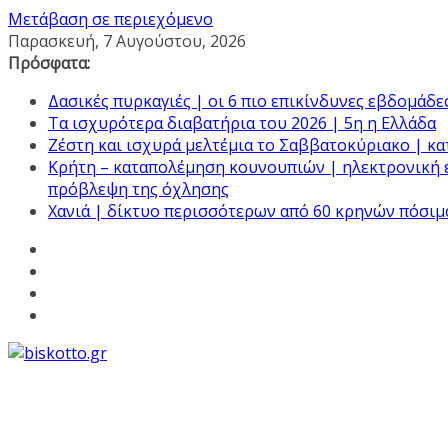
Μετάβαση σε περιεχόμενο
Παρασκευή, 7 Αυγούστου, 2026
Πρόσφατα:
Δασικές πυρκαγιές | οι 6 πιο επικίνδυνες εβδομάδε
Τα ισχυρότερα διαβατήρια του 2026 | 5η η Ελλάδα
Ζέστη και ισχυρά μελτέμια το Σαββατοκύριακο | κα
Κρήτη – καταπολέμηση κουνουπιών | ηλεκτρονική 
πρόβλεψη της όχλησης
Χανιά | δίκτυο περισσότερων από 60 κρηνών πόσιμ