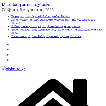
Μετάβαση σε περιεχόμενο
Σάββατο, 8 Αυγούστου, 2026
Τουρισμός | υπεγράφη το Ειδικό Χωροταξικό Πλαίσιο
Χανιά | σχεδόν 1 εκ. ευρώ για σχολικές υποδομές και δημόσιους χώρους σε 2
Δήμους
Κίνδυνος πυρκαγιάς στην Κρήτη | συστάσεις προς τους πολίτες
Δήμος Πλατανιά | ενημέρωση προς τους πολίτες για τις διακοπές ρεύματος από τον
ΔΕΔΔΗΕ
Χανιά | νέα παρέμβαση Καλογερή για το Φαράγγι της Σαμαριάς