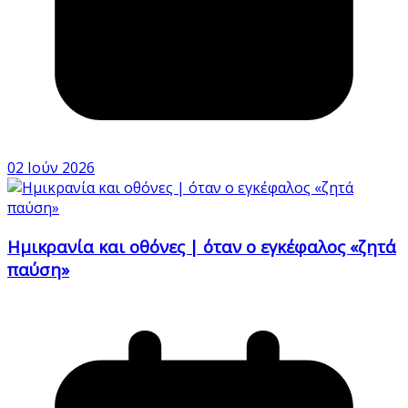
02 Ιούν 2026
Ημικρανία και οθόνες | όταν ο εγκέφαλος «ζητά
παύση»