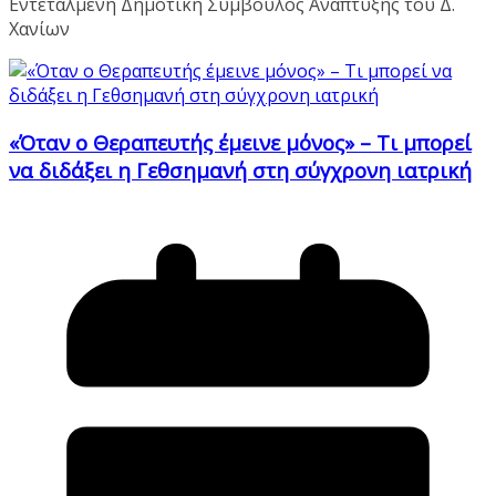
Εντεταλμένη Δημοτική Σύμβουλος Ανάπτυξης του Δ.
Χανίων
«Όταν ο Θεραπευτής έμεινε μόνος» – Τι μπορεί
να διδάξει η Γεθσημανή στη σύγχρονη ιατρική