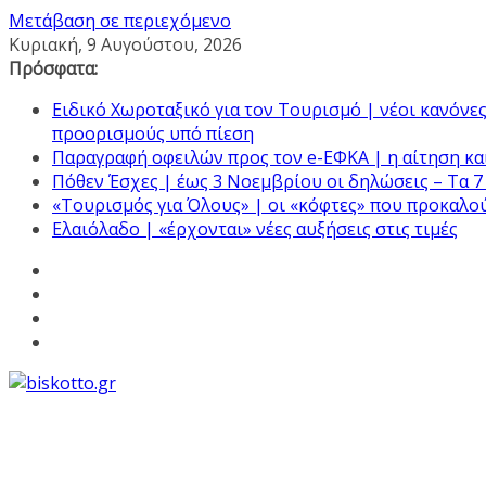
Μετάβαση σε περιεχόμενο
Κυριακή, 9 Αυγούστου, 2026
Πρόσφατα:
Ειδικό Χωροταξικό για τον Τουρισμό | νέοι κανόνες 
προορισμούς υπό πίεση
Παραγραφή οφειλών προς τον e-ΕΦΚΑ | η αίτηση και
Πόθεν Έσχες | έως 3 Νοεμβρίου οι δηλώσεις – Τα 7
«Τουρισμός για Όλους» | οι «κόφτες» που προκαλο
Ελαιόλαδο | «έρχονται» νέες αυξήσεις στις τιμές