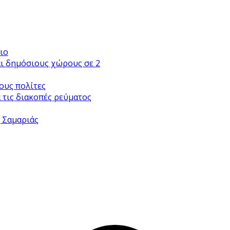
ιο
αι δημόσιους χώρους σε 2
ους πολίτες
 τις διακοπές ρεύματος
ς Σαμαριάς