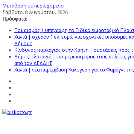
Μετάβαση σε περιεχόμενο
Σάββατο, 8 Αυγούστου, 2026
Πρόσφατα:
Τουρισμός | υπεγράφη το Ειδικό Χωροταξικό Πλαίσ
Χανιά | σχεδόν 1 εκ. ευρώ για σχολικές υποδομές κ
Δήμους
Κίνδυνος πυρκαγιάς στην Κρήτη | συστάσεις προς τ
Δήμος Πλατανιά | ενημέρωση προς τους πολίτες για
από τον ΔΕΔΔΗΕ
Χανιά | νέα παρέμβαση Καλογερή για το Φαράγγι τη