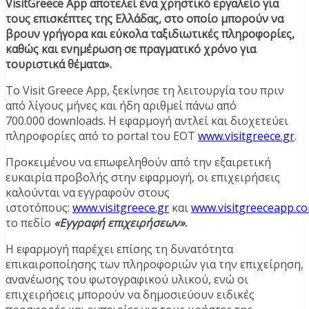
VisitGreece App αποτελεί ένα χρηστικό εργαλείο για
τους επισκέπτες της Ελλάδας, στο οποίο μπορούν να
βρουν γρήγορα και εύκολα ταξιδιωτικές πληροφορίες,
καθώς και ενημέρωση σε πραγματικό χρόνο για
τουριστικά θέματα».
Το Visit Greece App, ξεκίνησε τη λειτουργία του πριν
από λίγους μήνες και ήδη αριθμεί πάνω από
700.000 downloads. Η εφαρμογή αντλεί και διοχετεύει
πληροφορίες από το portal του ΕΟΤ
www.visitgreece.gr
.
Προκειμένου να επωφεληθούν από την εξαιρετική
ευκαιρία προβολής στην εφαρμογή, οι επιχειρήσεις
καλούνται να εγγραφούν στους
ιστοτόπους:
www.visitgreece.gr
και
www.visitgreeceapp.c
το πεδίο
«Εγγραφή επιχειρήσεων»
.
Η εφαρμογή παρέχει επίσης τη δυνατότητα
επικαιροποίησης των πληροφοριών για την επιχείρηση,
ανανέωσης του φωτογραφικού υλικού, ενώ οι
επιχειρήσεις μπορούν να δημοσιεύουν ειδικές