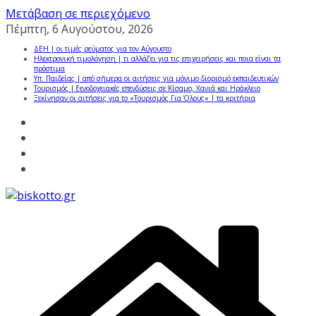
Μετάβαση σε περιεχόμενο
Πέμπτη, 6 Αυγούστου, 2026
ΔΕΗ | οι τιμές ρεύματος για τον Αύγουστο
Ηλεκτρονική τιμολόγηση | τι αλλάζει για τις επιχειρήσεις και ποια είναι τα
πρόστιμα
Υπ. Παιδείας | από σήμερα οι αιτήσεις για μόνιμο διορισμό εκπαιδευτικών
Τουρισμός | ξενοδοχειακές επενδύσεις σε Κίσαμο, Χανιά και Ηράκλειο
Ξεκίνησαν οι αιτήσεις για το «Τουρισμός Για Όλους» | τα κριτήρια