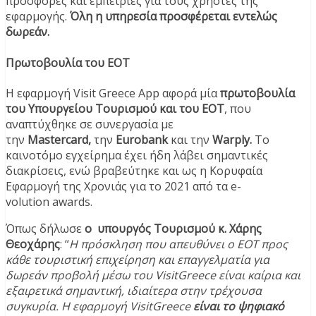
προσφορές και εμπειρίες για τους χρήστες της
εφαρμογής.
Όλη η υπηρεσία προσφέρεται εντελώς
δωρεάν.
Πρωτοβουλία του ΕΟΤ
Η εφαρμογή Visit Greece App αφορά μία
πρωτοβουλία
του Υπουργείου Τουρισμού και του ΕΟΤ
, που
αναπτύχθηκε σε συνεργασία με
την
Mastercard
,
την
Eurobank
και την
Warply
.
Το
καινοτόμο εγχείρημα έχει ήδη λάβει σημαντικές
διακρίσεις, ενώ βραβεύτηκε και ως η Κορυφαία
Εφαρμογή της Χρονιάς για το 2021 από τα e-
volution awards.
Όπως δήλωσε
ο
υπουργός Τουρισμού
κ. Χάρης
Θεοχάρης
: “
Η πρόσκληση που απευθύνει ο ΕΟΤ προς
κάθε τουριστική επιχείρηση και επαγγελματία για
δωρεάν προβολή μέσω του
VisitGreece
είναι καίρια και
εξαιρετικά σημαντική, ιδιαίτερα στην τρέχουσα
συγκυρία. Η εφαρμογή VisitGreece
είναι το ψηφιακό