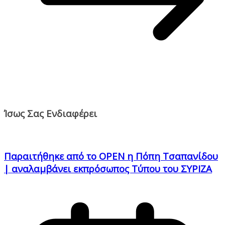
Ίσως Σας Ενδιαφέρει
Παραιτήθηκε από το OPEN η Πόπη Τσαπανίδου
| αναλαμβάνει εκπρόσωπος Τύπου του ΣΥΡΙΖΑ