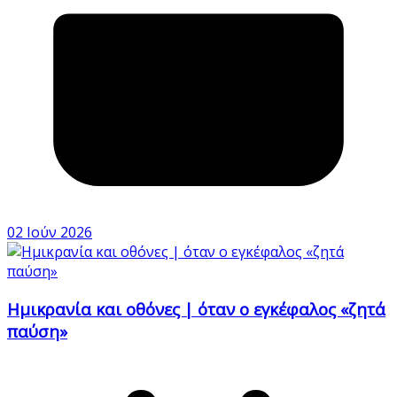
02 Ιούν 2026
Ημικρανία και οθόνες | όταν ο εγκέφαλος «ζητά
παύση»