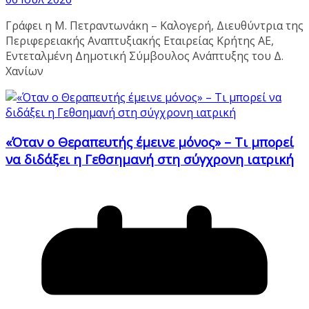
Γράφει η Μ. Πετραντωνάκη – Καλογερή, Διευθύντρια της
Περιφερειακής Αναπτυξιακής Εταιρείας Κρήτης ΑΕ,
Εντεταλμένη Δημοτική Σύμβουλος Ανάπτυξης του Δ.
Χανίων
«Όταν ο Θεραπευτής έμεινε μόνος» – Τι μπορεί
να διδάξει η Γεθσημανή στη σύγχρονη ιατρική