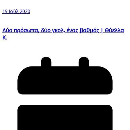
19 Ιούλ 2020
Δύο πρόσωπα, δύο γκολ, ένας βαθμός | Θύελλα
Κ.