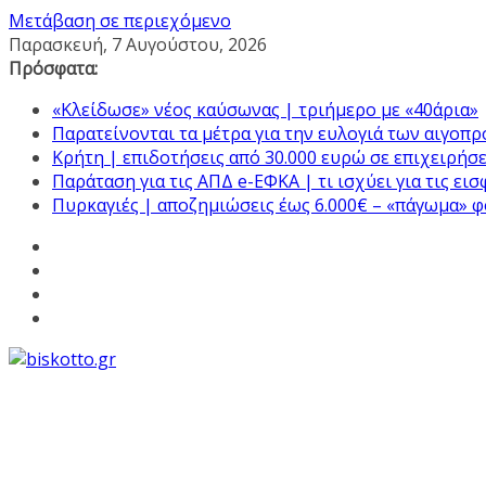
Μετάβαση σε περιεχόμενο
Παρασκευή, 7 Αυγούστου, 2026
Πρόσφατα:
«Κλείδωσε» νέος καύσωνας | τριήμερο με «40άρια»
Παρατείνονται τα μέτρα για την ευλογιά των αιγοπ
Κρήτη | επιδοτήσεις από 30.000 ευρώ σε επιχειρήσε
Παράταση για τις ΑΠΔ e-ΕΦΚΑ | τι ισχύει για τις ει
Πυρκαγιές | αποζημιώσεις έως 6.000€ – «πάγωμα» 