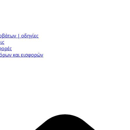
ροβάτων | οδηγίες
ις
σφορές
φόρων και εισφορών