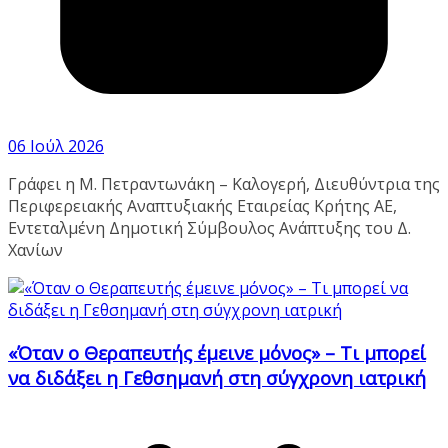
06 Ιούλ 2026
Γράφει η Μ. Πετραντωνάκη – Καλογερή, Διευθύντρια της
Περιφερειακής Αναπτυξιακής Εταιρείας Κρήτης ΑΕ,
Εντεταλμένη Δημοτική Σύμβουλος Ανάπτυξης του Δ.
Χανίων
«Όταν ο Θεραπευτής έμεινε μόνος» – Τι μπορεί
να διδάξει η Γεθσημανή στη σύγχρονη ιατρική