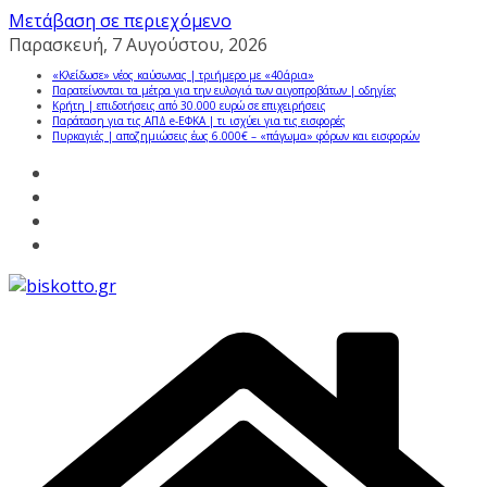
Μετάβαση σε περιεχόμενο
Παρασκευή, 7 Αυγούστου, 2026
«Κλείδωσε» νέος καύσωνας | τριήμερο με «40άρια»
Παρατείνονται τα μέτρα για την ευλογιά των αιγοπροβάτων | οδηγίες
Κρήτη | επιδοτήσεις από 30.000 ευρώ σε επιχειρήσεις
Παράταση για τις ΑΠΔ e-ΕΦΚΑ | τι ισχύει για τις εισφορές
Πυρκαγιές | αποζημιώσεις έως 6.000€ – «πάγωμα» φόρων και εισφορών