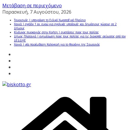
Μετάβαση σε περιεχόμενο
Παρασκευή, 7 Αυγούστου, 2026
Τουρισμός | υπεγράφη το Ειδικό Χωροταξικό Πλαίσιο
Χανιά | σχεδόν 1 εκ. ευρώ για σχολικές υποδομές και δημόσιους χώρους σε 2
Δήμους
Κίνδυνος πυρκαγιάς στην Κρήτη | συστάσεις προς τους πολίτες
Δήμος Πλατανιά | ενημέρωση προς τους πολίτες για τις διακοπές ρεύματος από τον
ΔΕΔΔΗΕ
Χανιά | νέα παρέμβαση Καλογερή για το Φαράγγι της Σαμαριάς