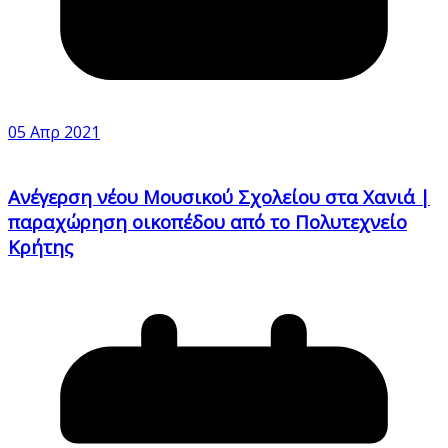
05 Απρ 2021
Ανέγερση νέου Μουσικού Σχολείου στα Χανιά |
παραχώρηση οικοπέδου από το Πολυτεχνείο
Κρήτης