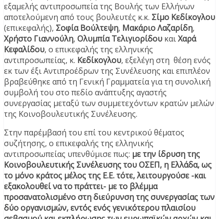
εξαμελής αντιπροσωπεία της Βουλής των Ελλήνων
αποτελούμενη από τους βουλευτές κ.κ.
Σίμο Κεδίκογλου
(επικεφαλής),
Σοφία Βούλτεψη
,
Μακάριο Λαζαρίδη
,
Χρήστο Γιαννούλη
,
Ολυμπία Τελιγιορίδου
και
Χαρά
Κεφαλίδου
, ο επικεφαλής της ελληνικής
αντιπροσωπείας, κ.
Κεδίκογλου
, εξελέγη στη θέση ενός
εκ των έξι Αντιπροέδρων της Συνέλευσης και επιπλέον
βραβεύθηκε από τη Γενική Γραμματεία για τη συνολική
συμβολή του στο πεδίο ανάπτυξης αγαστής
συνεργασίας μεταξύ των συμμετεχόντων κρατών μελών
της Κοινοβουλευτικής Συνέλευσης.
Στην παρέμβασή του επί του κεντρικού θέματος
συζήτησης, ο επικεφαλής της ελληνικής
αντιπροσωπείας υπενθύμισε πως:
με την ίδρυση της
Κοινοβουλευτικής Συνέλευσης του ΟΣΕΠ, η Ελλάδα, ως
το μόνο κράτος μέλος της Ε.Ε. τότε, λειτουργούσε -και
εξακολουθεί να το πράττει- με το βλέμμα
προσανατολισμένο στη διεύρυνση της συνεργασίας των
δύο οργανισμών, εντός ενός γενικότερου πλαισίου
σεβασμού και εκπλήρωσης των ευρωπαϊκών αρχών και