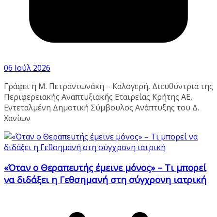
06 Ιούλ 2026
Γράφει η Μ. Πετραντωνάκη – Καλογερή, Διευθύντρια της
Περιφερειακής Αναπτυξιακής Εταιρείας Κρήτης ΑΕ,
Εντεταλμένη Δημοτική Σύμβουλος Ανάπτυξης του Δ.
Χανίων
«Όταν ο Θεραπευτής έμεινε μόνος» – Τι μπορεί
να διδάξει η Γεθσημανή στη σύγχρονη ιατρική