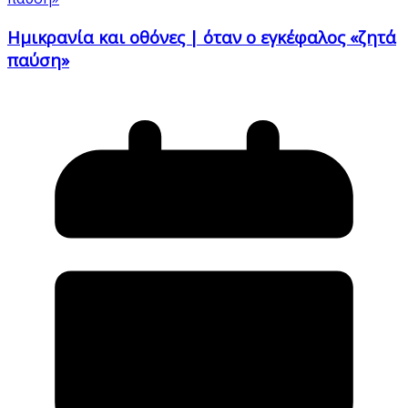
Ημικρανία και οθόνες | όταν ο εγκέφαλος «ζητά
παύση»