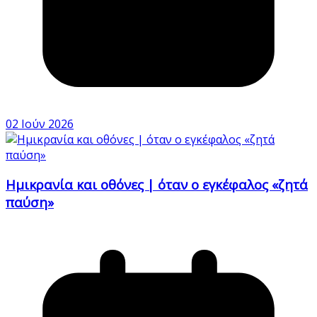
02 Ιούν 2026
Ημικρανία και οθόνες | όταν ο εγκέφαλος «ζητά
παύση»