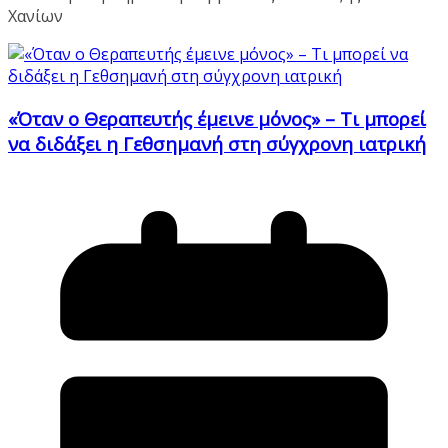
Χανίων
«Όταν ο Θεραπευτής έμεινε μόνος» – Τι μπορεί
να διδάξει η Γεθσημανή στη σύγχρονη ιατρική