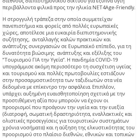
διεθνούς διεπιστημονικού δικτύου για έξυπνα υγιή
περιβάλλοντα φιλικά προς την ηλικία NET4Age-Friendly.
Η στρογγυλή τράπεζα στην οποία συμμετείχαν
πανεπιστήμια και φορείς από πολλές ευρωπαϊκές
χώρες, αποτέλεσε μια ευκαιρία διεπιστημονικής
συζήτησης, ανταλλαγής καλών πρακτικών και
ανάπτυξης συνεργασιών σε Ευρωπαϊκό επίπεδο, για τη
δυνατότητα βιώσιμης ανάπτυξης και εξέλιξης του
“Tουρισμού ΓΙΑ την Υγεία”. Η πανδημία COVID-19
υπογράμμισε ακόμη περισσότερο τη συσχέτιση υγείας
και τουρισμού και πολλές πρωτοβουλίες εστιάζουν
στην προσαρμοστικότητα των ταξιδιωτών στα νέα
δεδομένα με επίκεντρο την ασφάλεια. Επιπλέον,
υπάρχει αυξημένη ευαισθητοποίηση σχετικά με την
προστιθέμενη αξία που μπορούν να έχουν οι
προορισμοί που προάγουν την υγεία και την ευεξία
(διατροφή, σωματική δραστηριότητα, εναλλακτικές και
ολιστικές προσεγγίσεις για τουριστικών συστημάτων
χρόνια νοσήματα) και η αύξηση της ελκυστικότητας του
προορισμού στο πλαίσιο διεθνών, εθνικών και τοπικών