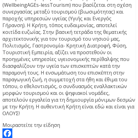
(WellbeingAGEs-lessTourism) που βασίζεται στη σχέση
συνεργασίας μεταξύ τουρισμού (βιωσιμότητας) και
παροχής υπηρεσιών υγείας (Υγιής και Ενεργός
Γήρανση). Η Κρήτη, τόπος ευδαιμονίας, αποτελεί
κοιτίδα ευζωΐας. Στην βασική τετράδα της θεματικής
αρχιτεκτονικής για τον τουρισμό του νησιού μας,
Πολιτισμός, Γαστρονομία- Κρητική Διατροφή, Φύση,
Τουριστική Εμπειρία, αξίζει να προστεθούν οι
προηγμένες υπηρεσίες υγειονομικής περίθαλψης που
διασφαλίζουν την υγεία των επισκεπτών κατά την
παραμονή τους. Η ενσωμάτωση του επισκέπτη στην
παραγωγική ζωή, η συμμετοχή στα ήθη και έθιμα του
τόπου, ο εθελοντισμός, ο συνδυασμός εναλλακτικών
μορφών τουρισμού και οι ψηφιακοί νομάδες,
αποτελούν εργαλεία για τη δημιουργία μόνιμων δεσμών
με την Κρήτη. Η αυθεντική Κρήτη είναι εδώ και είναι για
ΟΛΟΥΣ!
Μοιραστείτε την είδηση