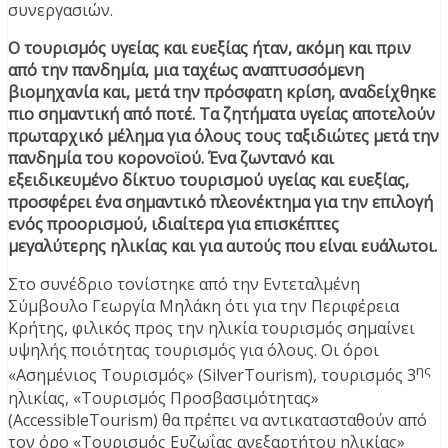
συνεργασιών.
Ο τουρισμός υγείας και ευεξίας ήταν, ακόμη και πριν
από την πανδημία, μια ταχέως αναπτυσσόμενη
βιομηχανία και, μετά την πρόσφατη κρίση, αναδείχθηκε
πιο σημαντική από ποτέ. Τα ζητήματα υγείας αποτελούν
πρωταρχικό μέλημα για όλους τους ταξιδιώτες μετά την
πανδημία του κορονοϊού. Ένα ζωντανό και
εξειδικευμένο δίκτυο τουρισμού υγείας και ευεξίας,
προσφέρει ένα σημαντικό πλεονέκτημα για την επιλογή
ενός προορισμού, ιδιαίτερα για επισκέπτες
μεγαλύτερης ηλικίας και για αυτούς που είναι ευάλωτοι.
Στο συνέδριο τονίστηκε από την Εντεταλμένη
Σύμβουλο Γεωργία Μηλάκη ότι για την Περιφέρεια
Κρήτης, φιλικός προς την ηλικία τουρισμός σημαίνει
υψηλής ποιότητας τουρισμός για όλους. Οι όροι
ης
«Ασημένιος Τουρισμός» (SilverTourism), τουρισμός 3
ηλικίας, «Τουρισμός Προσβασιμότητας»
(AccessibleTourism) θα πρέπει να αντικατασταθούν από
τον όρο «Τουρισμός Ευζωΐας ανεξαρτήτου ηλικίας»