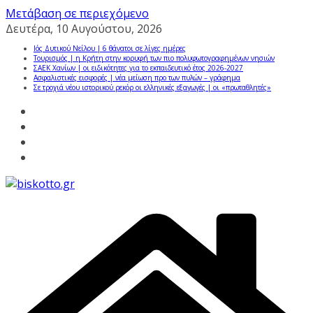
Μετάβαση σε περιεχόμενο
Δευτέρα, 10 Αυγούστου, 2026
Ιός Δυτικού Νείλου | 6 θάνατοι σε λίγες ημέρες
Τουρισμός | η Κρήτη στην κορυφή των πιο πολυφωτογραφημένων νησιών
ΣΑΕΚ Χανίων | οι ειδικότητες για το εκπαιδευτικό έτος 2026-2027
Ασφαλιστικές εισφορές | νέα μείωση προ των πυλών – γράφημα
Σε τροχιά νέου ιστορικού ρεκόρ οι ελληνικές εξαγωγές | οι «πρωταθλητές»