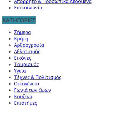
Απόρρητο & Προσωπικά Δεδομένα
Επικοινωνία
ΚΑΤΗΓΟΡΙΕΣ
Σήμερα
Κρήτη
Αρθρογραφία
Αθλητισμός
Εικόνες
Τουρισμός
Υγεία
Τέχνες & Πολιτισμός
Οικογένεια
Γωνιά των ζώων
Κουζίνα
Επιστήμες