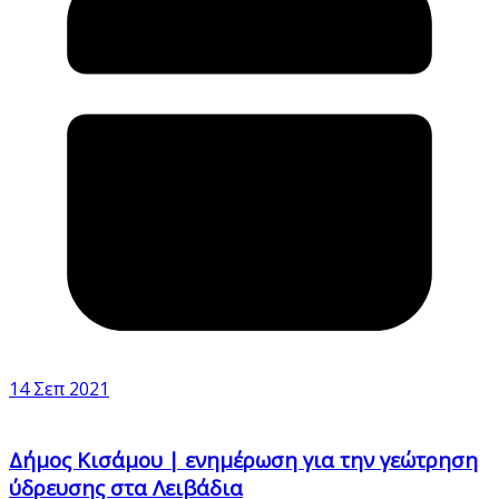
14 Σεπ 2021
Δήμος Κισάμου | ενημέρωση για την γεώτρηση
ύδρευσης στα Λειβάδια