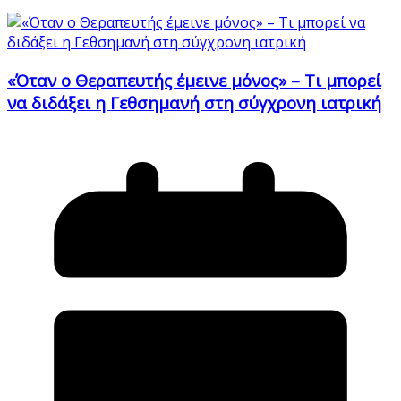
«Όταν ο Θεραπευτής έμεινε μόνος» – Τι μπορεί
να διδάξει η Γεθσημανή στη σύγχρονη ιατρική