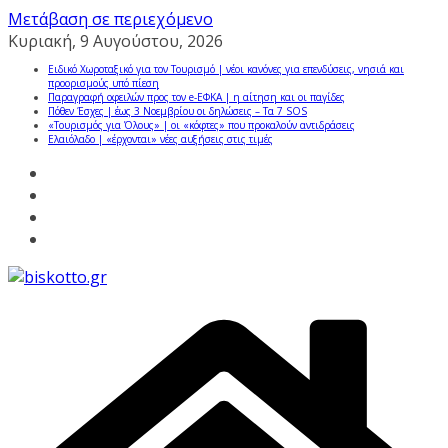
Μετάβαση σε περιεχόμενο
Κυριακή, 9 Αυγούστου, 2026
Ειδικό Χωροταξικό για τον Τουρισμό | νέοι κανόνες για επενδύσεις, νησιά και
προορισμούς υπό πίεση
Παραγραφή οφειλών προς τον e-ΕΦΚΑ | η αίτηση και οι παγίδες
Πόθεν Έσχες | έως 3 Νοεμβρίου οι δηλώσεις – Τα 7 SOS
«Τουρισμός για Όλους» | οι «κόφτες» που προκαλούν αντιδράσεις
Ελαιόλαδο | «έρχονται» νέες αυξήσεις στις τιμές