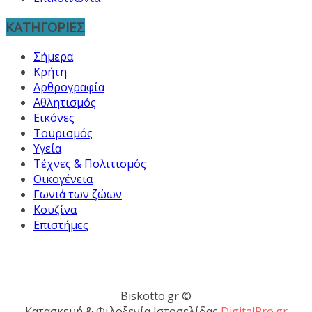
ΚΑΤΗΓΟΡΙΕΣ
Σήμερα
Κρήτη
Αρθρογραφία
Αθλητισμός
Εικόνες
Τουρισμός
Υγεία
Τέχνες & Πολιτισμός
Οικογένεια
Γωνιά των ζώων
Κουζίνα
Επιστήμες
Biskotto.gr ©
Κατασκευή & Φιλοξενία Ιστοσελίδας
DigitalPro.gr