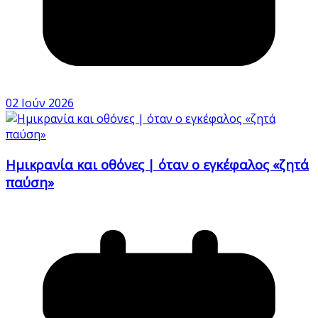
02 Ιούν 2026
Ημικρανία και οθόνες | όταν ο εγκέφαλος «ζητά
παύση»