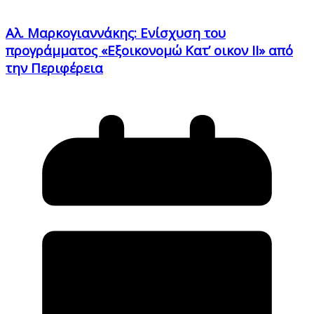
Αλ. Μαρκογιαννάκης: Ενίσχυση του
προγράμματος «Εξοικονομώ Κατ’ οικον ΙΙ» από
την Περιφέρεια