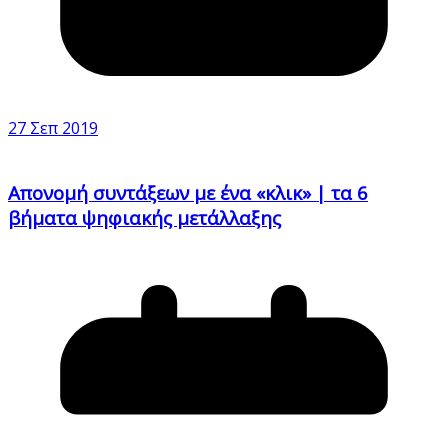
27 Σεπ 2019
Απονομή συντάξεων με ένα «κλικ» | τα 6
βήματα ψηφιακής μετάλλαξης