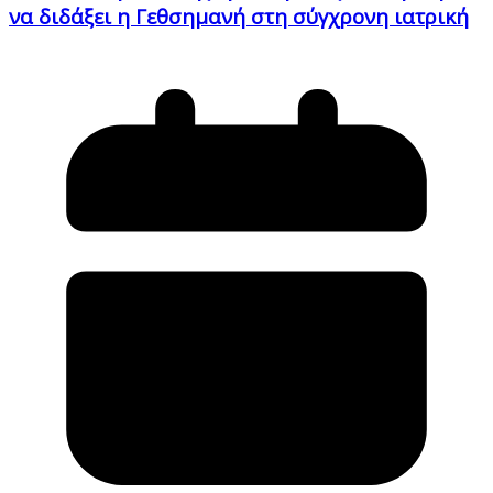
να διδάξει η Γεθσημανή στη σύγχρονη ιατρική