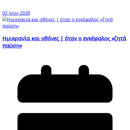
02 Ιούν 2026
Ημικρανία και οθόνες | όταν ο εγκέφαλος «ζητά
παύση»