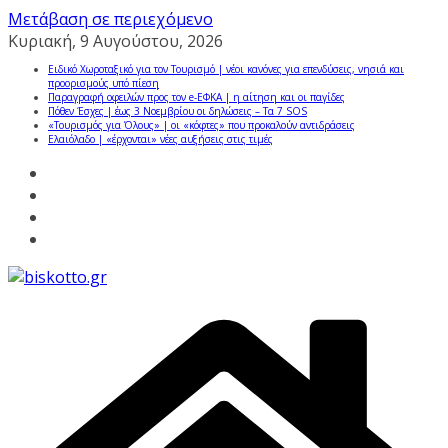
Μετάβαση σε περιεχόμενο
Κυριακή, 9 Αυγούστου, 2026
Ειδικό Χωροταξικό για τον Τουρισμό | νέοι κανόνες για επενδύσεις, νησιά και
προορισμούς υπό πίεση
Παραγραφή οφειλών προς τον e-ΕΦΚΑ | η αίτηση και οι παγίδες
Πόθεν Έσχες | έως 3 Νοεμβρίου οι δηλώσεις – Τα 7 SOS
«Τουρισμός για Όλους» | οι «κόφτες» που προκαλούν αντιδράσεις
Ελαιόλαδο | «έρχονται» νέες αυξήσεις στις τιμές