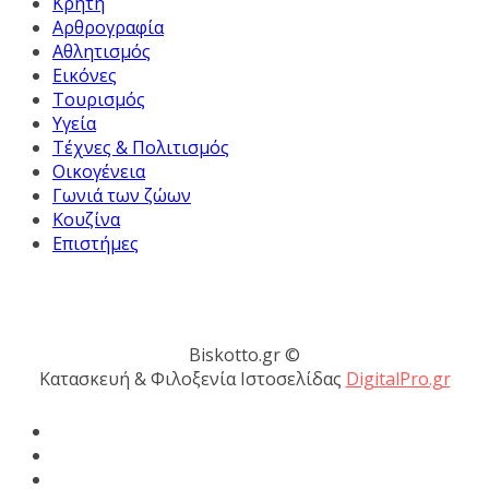
Κρήτη
Αρθρογραφία
Αθλητισμός
Εικόνες
Τουρισμός
Υγεία
Τέχνες & Πολιτισμός
Οικογένεια
Γωνιά των ζώων
Κουζίνα
Επιστήμες
Biskotto.gr ©
Κατασκευή & Φιλοξενία Ιστοσελίδας
DigitalPro.gr