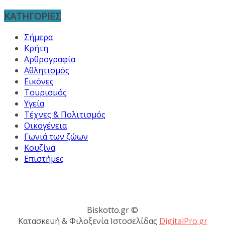
ΚΑΤΗΓΟΡΙΕΣ
Σήμερα
Κρήτη
Αρθρογραφία
Αθλητισμός
Εικόνες
Τουρισμός
Υγεία
Τέχνες & Πολιτισμός
Οικογένεια
Γωνιά των ζώων
Κουζίνα
Επιστήμες
Biskotto.gr ©
Κατασκευή & Φιλοξενία Ιστοσελίδας
DigitalPro.gr