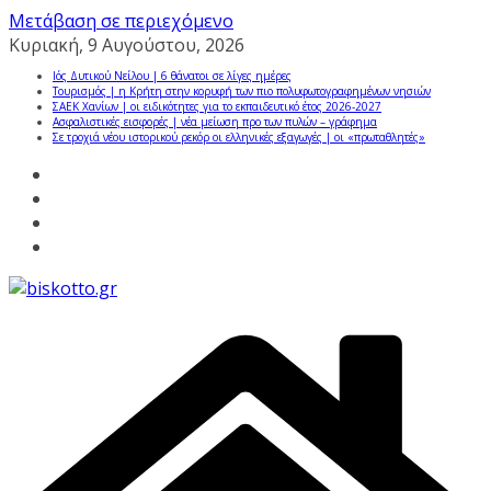
Μετάβαση σε περιεχόμενο
Κυριακή, 9 Αυγούστου, 2026
Ιός Δυτικού Νείλου | 6 θάνατοι σε λίγες ημέρες
Τουρισμός | η Κρήτη στην κορυφή των πιο πολυφωτογραφημένων νησιών
ΣΑΕΚ Χανίων | οι ειδικότητες για το εκπαιδευτικό έτος 2026-2027
Ασφαλιστικές εισφορές | νέα μείωση προ των πυλών – γράφημα
Σε τροχιά νέου ιστορικού ρεκόρ οι ελληνικές εξαγωγές | οι «πρωταθλητές»