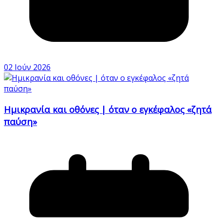
02 Ιούν 2026
Ημικρανία και οθόνες | όταν ο εγκέφαλος «ζητά
παύση»