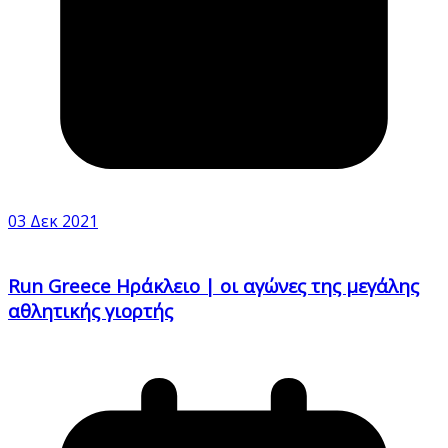
03 Δεκ 2021
Run Greece Ηράκλειο | οι αγώνες της μεγάλης
αθλητικής γιορτής