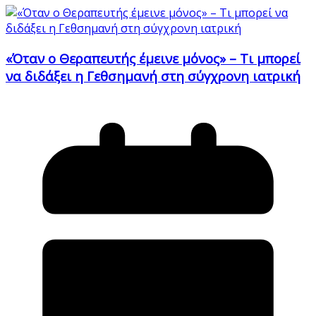
«Όταν ο Θεραπευτής έμεινε μόνος» – Τι μπορεί
να διδάξει η Γεθσημανή στη σύγχρονη ιατρική