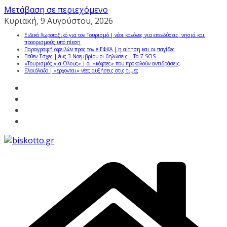
Μετάβαση σε περιεχόμενο
Κυριακή, 9 Αυγούστου, 2026
Ειδικό Χωροταξικό για τον Τουρισμό | νέοι κανόνες για επενδύσεις, νησιά και
προορισμούς υπό πίεση
Παραγραφή οφειλών προς τον e-ΕΦΚΑ | η αίτηση και οι παγίδες
Πόθεν Έσχες | έως 3 Νοεμβρίου οι δηλώσεις – Τα 7 SOS
«Τουρισμός για Όλους» | οι «κόφτες» που προκαλούν αντιδράσεις
Ελαιόλαδο | «έρχονται» νέες αυξήσεις στις τιμές