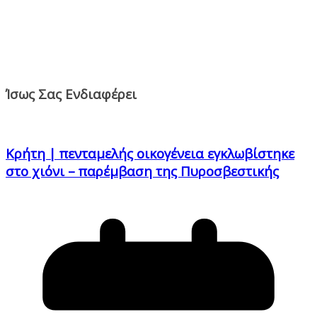
Ίσως Σας Ενδιαφέρει
Κρήτη | πενταμελής οικογένεια εγκλωβίστηκε
στο χιόνι – παρέμβαση της Πυροσβεστικής