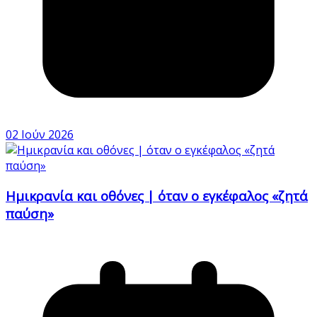
02 Ιούν 2026
Ημικρανία και οθόνες | όταν ο εγκέφαλος «ζητά
παύση»