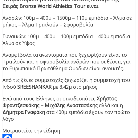
Σειράς Bronze World Athletics Tour είναι
Ανδρών: 100μ – 400μ – 1500μ – 110μ εμπόδια – Άλμα σε
μήκος – Άλμα Τριπλούν – Σφυροβολία
Γυναικών: 100μ – 400μ – 100μ εμπόδια – 400μ εμπόδια –
Άλμα σε Ύψος
Αναμφίβολα τα αγωνίσματα που ξεχωρίζουν είναι το
Τριπλούν και η σφυροβολία ανδρών που οι θέσεις για
το Ευρωπαϊκό Πρωτάθλημα Ομάδων είναι ανοικτές.
Από τις ξένες συμμετοχές ξεχωρίζει η συμμετοχή του
Ινδού
SREESHANKAR
με 8.42μ στο μήκος
Ενώ από τους Έλληνες οι οικοδεσπότες
Χρήστος
Φραντζεσκάκης – Μιχάλης Αναστασάκης
αλλά και η
Δήμητρα Γναφάκη
στα 400μ εμπόδια έχουν τον πρώτο
λόγο
Μοιραστείτε την είδηση