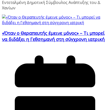
Εντεταλμένη Δημοτική Σύμβουλος Ανάπτυξης του Δ.
Χανίων
«Όταν ο Θεραπευτής έμεινε μόνος» – Τι μπορεί
να διδάξει η Γεθσημανή στη σύγχρονη ιατρική