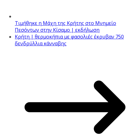
Τιμήθηκε η Μάχη της Κρήτης στο Μνημείο
Πεσόντων στην Κίσαμο | εκδήλωση
Κρήτη | θερμοκήπια με φασολιές έκρυβαν 750
δενδρύλλια κάνναβης