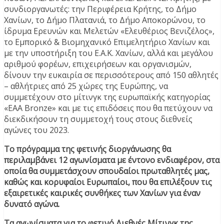
συνδιοργανωτές: την Περιφέρεια Κρήτης, το Δήμο
Χανίων, το Δήμο Πλατανιά, το Δήμο Αποκορώνου, το
ίδρυμα Ερευνών και Μελετών «Ελευθέριος Βενιζέλος»,
το Εμπορικό & Βιομηχανικό Επιμελητήριο Χανίων και
με την υποστήριξη του Ε.Α.Κ. Χανίων, αλλά και μεγάλου
αριθμού φορέων, επιχειρήσεων και οργανισμών,
δίνουν την ευκαιρία σε περισσότερους από 150 αθλητές
– αθλήτριες από 25 χώρες της Ευρώπης, να
συμμετέχουν στο μίτινγκ της ευρωπαϊκής κατηγορίας
«ΕΑΑ Bronze» και με τις επιδόσεις που θα πετύχουν να
διεκδικήσουν τη συμμετοχή τους στους διεθνείς
αγώνες του 2023.
Το πρόγραμμα της φετινής διοργάνωσης θα
περιλαμβάνει 12 αγωνίσματα με έντονο ενδιαφέρον, στα
οποία θα συμμετάσχουν σπουδαίοι πρωταθλητές μας,
καθώς και κορυφαίοι Ευρωπαίοι, που θα επιλέξουν τις
εξαιρετικές καιρικές συνθήκες των Χανίων για έναν
δυνατό αγώνα.
Τα αγωνίσματα για το φετινό Διεθνές Μίτινγκ της