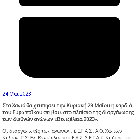
24 Μάι 2023
Στα Χανιά θα χτυπήσει την Κυριακή 28 Μαΐου η καρδιά
του Ευρωπαϊκού στίβου, στο πλαίσιο της διοργάνωσης
των διεθνών αγώνων «Βενιζέλεια 2023».
Οι διοργανωτές των αγώνων, Σ.Ε.Γ.Α.Σ., Α.Ο. Χανίων
Κύδων, Γ.Σ. Ελ. Βενιζέλος και Ε.Α.Σ. Σ.Ε.Γ.Α.Σ. Κρήτης, με