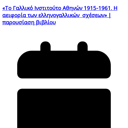
«Το Γαλλικό Ινστιτούτο Αθηνών 1915-1961. Η
αειφορία των ελληνογαλλικών σχέσεων» |
παρουσίαση βιβλίου