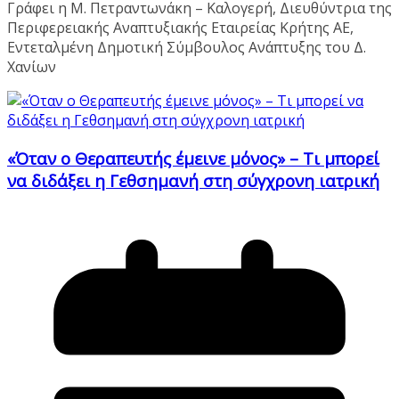
Γράφει η Μ. Πετραντωνάκη – Καλογερή, Διευθύντρια της
Περιφερειακής Αναπτυξιακής Εταιρείας Κρήτης ΑΕ,
Εντεταλμένη Δημοτική Σύμβουλος Ανάπτυξης του Δ.
Χανίων
«Όταν ο Θεραπευτής έμεινε μόνος» – Τι μπορεί
να διδάξει η Γεθσημανή στη σύγχρονη ιατρική