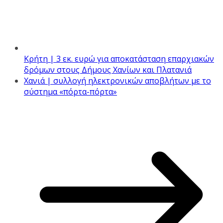
Κρήτη | 3 εκ. ευρώ για αποκατάσταση επαρχιακών
δρόμων στους Δήμους Χανίων και Πλατανιά
Χανιά | συλλογή ηλεκτρονικών αποβλήτων με το
σύστημα «πόρτα-πόρτα»