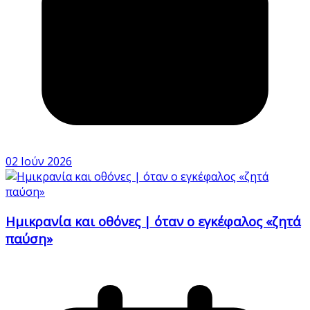
02 Ιούν 2026
Ημικρανία και οθόνες | όταν ο εγκέφαλος «ζητά
παύση»