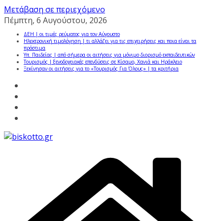
Μετάβαση σε περιεχόμενο
Πέμπτη, 6 Αυγούστου, 2026
ΔΕΗ | οι τιμές ρεύματος για τον Αύγουστο
Ηλεκτρονική τιμολόγηση | τι αλλάζει για τις επιχειρήσεις και ποια είναι τα
πρόστιμα
Υπ. Παιδείας | από σήμερα οι αιτήσεις για μόνιμο διορισμό εκπαιδευτικών
Τουρισμός | ξενοδοχειακές επενδύσεις σε Κίσαμο, Χανιά και Ηράκλειο
Ξεκίνησαν οι αιτήσεις για το «Τουρισμός Για Όλους» | τα κριτήρια