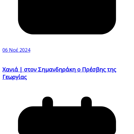
06 Νοέ 2024
Χανιά | στον Σημανδηράκη ο Πρέσβης της
Γεωργίας