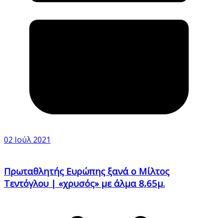
02 Ιούλ 2021
Πρωταθλητής Ευρώπης ξανά ο Μίλτος
Τεντόγλου | «χρυσός» με άλμα 8,65μ.