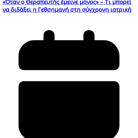
«Όταν ο Θεραπευτής έμεινε μόνος» – Τι μπορεί
να διδάξει η Γεθσημανή στη σύγχρονη ιατρική