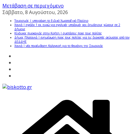
Μετάβαση σε περιεχόμενο
Σάββατο, 8 Αυγούστου, 2026
Τουρισμός | υπεγράφη το Ειδικό Χωροταξικό Πλαίσιο
Χανιά | σχεδόν 1 εκ. ευρώ για σχολικές υποδομές και δημόσιους χώρους σε 2
Δήμους
Κίνδυνος πυρκαγιάς στην Κρήτη | συστάσεις προς τους πολίτες
Δήμος Πλατανιά | ενημέρωση προς τους πολίτες για τις διακοπές ρεύματος από τον
ΔΕΔΔΗΕ
Χανιά | νέα παρέμβαση Καλογερή για το Φαράγγι της Σαμαριάς