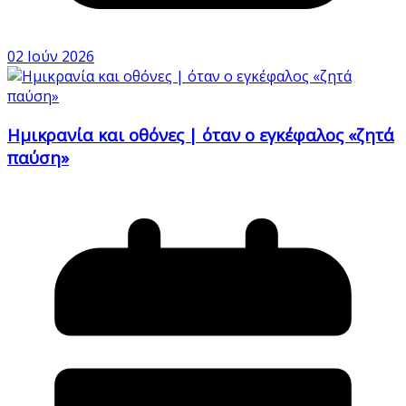
02 Ιούν 2026
Ημικρανία και οθόνες | όταν ο εγκέφαλος «ζητά
παύση»