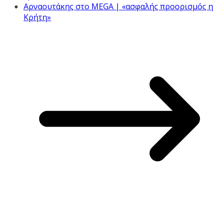
Αρναουτάκης στο MEGA | «ασφαλής προορισμός η
Κρήτη»