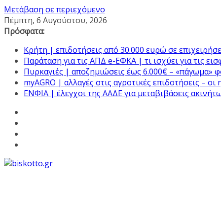
Μετάβαση σε περιεχόμενο
Πέμπτη, 6 Αυγούστου, 2026
Πρόσφατα:
Κρήτη | επιδοτήσεις από 30.000 ευρώ σε επιχειρήσε
Παράταση για τις ΑΠΔ e-ΕΦΚΑ | τι ισχύει για τις ει
Πυρκαγιές | αποζημιώσεις έως 6.000€ – «πάγωμα» 
myAGRO | αλλαγές στις αγροτικές επιδοτήσεις – οι 
ΕΝΦΙΑ | έλεγχοι της ΑΑΔΕ για μεταβιβάσεις ακινήτ