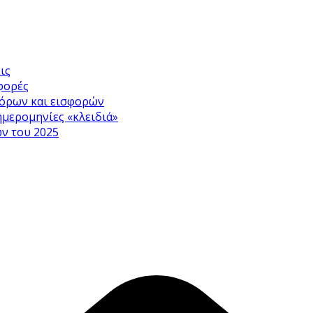
ις
σφορές
φόρων και εισφορών
ημερομηνίες «κλειδιά»
ων του 2025