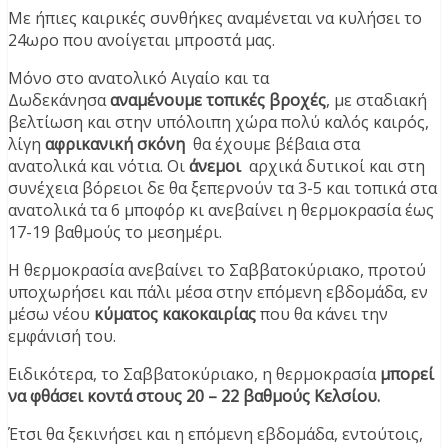
Με ήπιες καιρικές συνθήκες αναμένεται να κυλήσει το
24ωρο που ανοίγεται μπροστά μας.
Μόνο στο ανατολικό Αιγαίο και τα
Δωδεκάνησα
αναμένουμε τοπικές βροχές
, με σταδιακή
βελτίωση και στην υπόλοιπη χώρα πολύ καλός καιρός,
λίγη
αφρικανική σκόνη
θα έχουμε βέβαια στα
ανατολικά και νότια. Οι
άνεμοι
αρχικά δυτικοί και στη
συνέχεια βόρειοι δε θα ξεπερνούν τα 3-5 και τοπικά στα
ανατολικά τα 6 μποφόρ κι ανεβαίνει η θερμοκρασία έως
17-19 βαθμούς το μεσημέρι.
Η θερμοκρασία ανεβαίνει το Σαββατοκύριακο, προτού
υποχωρήσει και πάλι μέσα στην επόμενη εβδομάδα, εν
μέσω νέου
κύματος κακοκαιρίας
που θα κάνει την
εμφάνισή του.
Ειδικότερα, το Σαββατοκύριακο, η θερμοκρασία
μπορεί
να φθάσει κοντά στους 20 – 22 βαθμούς Κελσίου.
Έτσι θα ξεκινήσει και η επόμενη εβδομάδα, εντούτοις,