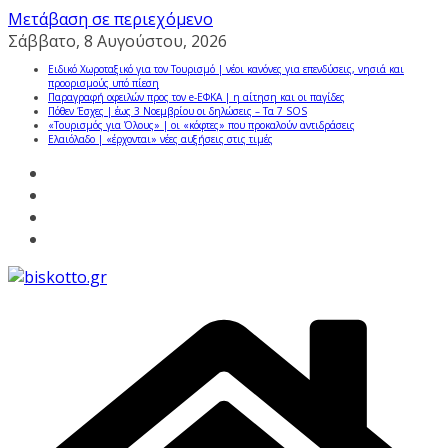
Μετάβαση σε περιεχόμενο
Σάββατο, 8 Αυγούστου, 2026
Ειδικό Χωροταξικό για τον Τουρισμό | νέοι κανόνες για επενδύσεις, νησιά και
προορισμούς υπό πίεση
Παραγραφή οφειλών προς τον e-ΕΦΚΑ | η αίτηση και οι παγίδες
Πόθεν Έσχες | έως 3 Νοεμβρίου οι δηλώσεις – Τα 7 SOS
«Τουρισμός για Όλους» | οι «κόφτες» που προκαλούν αντιδράσεις
Ελαιόλαδο | «έρχονται» νέες αυξήσεις στις τιμές