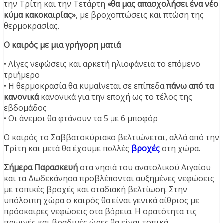
την Τρίτη και την Τετάρτη
«θα μας απασχολήσει ένα νέο
κύμα κακοκαιρίας»
, με βροχοπτώσεις και πτώση της
θερμοκρασίας.
Ο καιρός με μια γρήγορη ματιά
• Λίγες νεφώσεις και αρκετή ηλιοφάνεια το επόμενο
τριήμερο
• Η θερμοκρασία θα κυμαίνεται σε επίπεδα
πάνω από τα
κανονικά
κανονικά για την εποχή ως το τέλος της
εβδομάδος
• Οι άνεμοι θα φτάνουν τα 5 με 6 μποφόρ
Ο καιρός το Σαββατοκύριακο βελτιώνεται, αλλά από την
Τρίτη και μετά θα έχουμε πολλές
βροχές
στη χώρα.
Σήμερα Παρασκευή
στα νησιά του ανατολικού Αιγαίου
και τα Δωδεκάνησα προβλέπονται αυξημένες νεφώσεις
με τοπικές βροχές και σταδιακή βελτίωση. Στην
υπόλοιπη χώρα ο καιρός θα είναι γενικά αίθριος με
πρόσκαιρες νεφώσεις στα βόρεια. Η ορατότητα τις
πρωινές και βραδινές ώρες θα είναι τοπικά