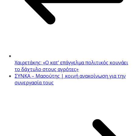
Χαιρετάκης: «Ο κατ’ επάγγελμα πολιτικός κουνάει
το δάχτυλο στους αγρότες»
ΣΥΝΚΑ – Μασούτης | κοινή ανακοίνωση για την
συνεργασία τους