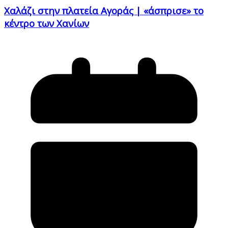
Χαλάζι στην πλατεία Αγοράς | «άσπρισε» το
κέντρο των Χανίων