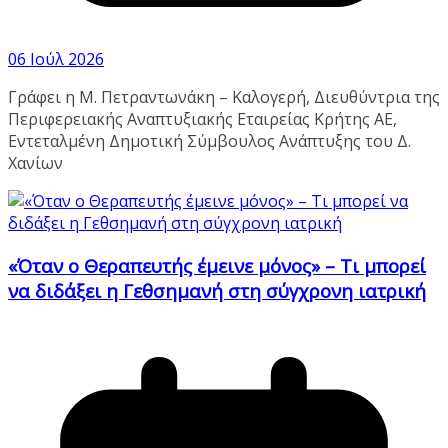
06 Ιούλ 2026
Γράφει η Μ. Πετραντωνάκη – Καλογερή, Διευθύντρια της
Περιφερειακής Αναπτυξιακής Εταιρείας Κρήτης ΑΕ,
Εντεταλμένη Δημοτική Σύμβουλος Ανάπτυξης του Δ.
Χανίων
«Όταν ο Θεραπευτής έμεινε μόνος» – Τι μπορεί
να διδάξει η Γεθσημανή στη σύγχρονη ιατρική