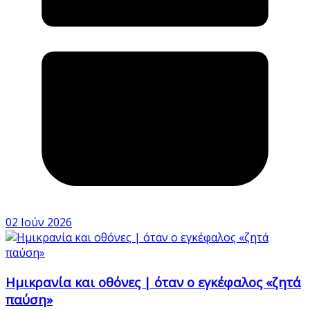
02 Ιούν 2026
Ημικρανία και οθόνες | όταν ο εγκέφαλος «ζητά
παύση»