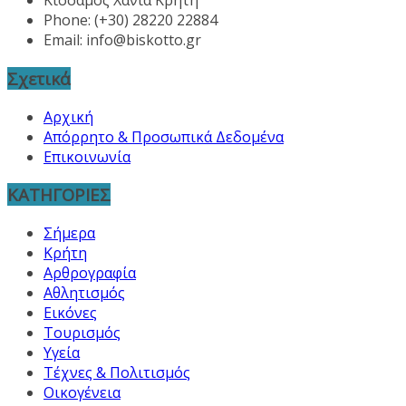
Κίσσαμος Χανιά Κρήτη
Phone: (+30) 28220 22884
Email:
info@biskotto.gr
Σχετικά
Αρχική
Απόρρητο & Προσωπικά Δεδομένα
Επικοινωνία
ΚΑΤΗΓΟΡΙΕΣ
Σήμερα
Κρήτη
Αρθρογραφία
Αθλητισμός
Εικόνες
Τουρισμός
Υγεία
Τέχνες & Πολιτισμός
Οικογένεια