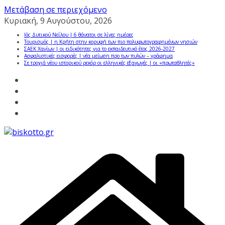
Μετάβαση σε περιεχόμενο
Κυριακή, 9 Αυγούστου, 2026
Ιός Δυτικού Νείλου | 6 θάνατοι σε λίγες ημέρες
Τουρισμός | η Κρήτη στην κορυφή των πιο πολυφωτογραφημένων νησιών
ΣΑΕΚ Χανίων | οι ειδικότητες για το εκπαιδευτικό έτος 2026-2027
Ασφαλιστικές εισφορές | νέα μείωση προ των πυλών – γράφημα
Σε τροχιά νέου ιστορικού ρεκόρ οι ελληνικές εξαγωγές | οι «πρωταθλητές»