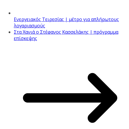
Ενεργειακός Τειρεσίας | μέτρο για απλήρωτους
λογαριασμούς
Στα Χανιά ο Στέφανος Κασσελάκης | πρόγραμμα
επίσκεψης