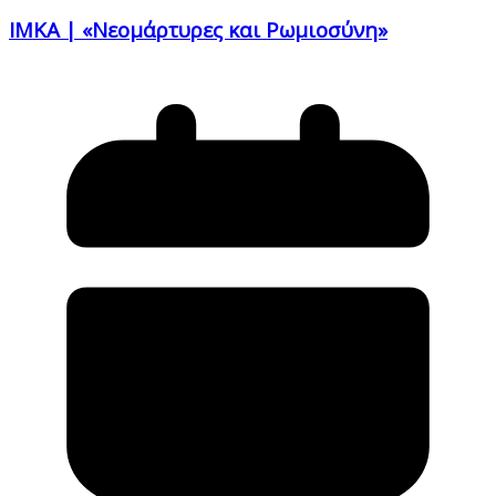
ΙΜΚΑ | «Νεομάρτυρες και Ρωμιοσύνη»