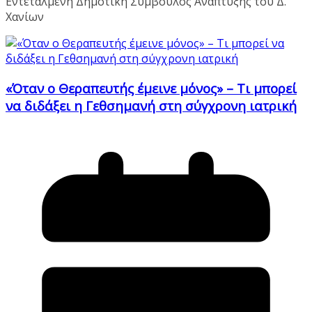
Εντεταλμένη Δημοτική Σύμβουλος Ανάπτυξης του Δ.
Χανίων
«Όταν ο Θεραπευτής έμεινε μόνος» – Τι μπορεί
να διδάξει η Γεθσημανή στη σύγχρονη ιατρική