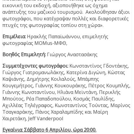
εικονική του εκδοχή, αξιοποιήθηκε ως όχημα
ανάπτυξης του μαζικού τουρισμού. Ακολούθησαν άξιοι
φωτογράφοι, που κατέγραψαν πολλές και διαφορετικές
πτυχές της φωτογραφίας τοπίου στη χώρα».
Επιμέλεια:
Ηρακλής Παπαϊωάννου, επιμελητής
φωτογραφίας MOMus-ΜΦΘ,
Βοηθός Επιμελητή:
Γιώργος Αναστασάκης
Συμμετέχοντες φωτογράφοι:
Κωνσταντίνος Γδοντάκης,
Γιώργος Γιατρομανωλάκης, Κατερίνα Διγώνη, Κώστας
Καψιάνης, Δημήτρης Κοιλαλούς, Μπάμπης
Κουγεμήτρος, Γιάννης Κουκουράκης, Πέτρος Κουμπλής,
Γιάννης Κωνσταντίνου, Ηλιάνα Μεϊντάνη, Περικλής
Μπούτος, Ρέα Παπαδοπούλου, Κοσμάς Παυλίδης,
Αχιλλέας Τηλέγραφος, Κωνσταντίνος Τούντας, Μαρίνος
Τσαγκαράκης, Πάνος Χαραλαμπίδης και Μαίρη
Χαιρετάκη, Jeff Vanderpool
Εγκαίνια: Σάββατο 6 Απριλίου, ώρα 20:00.