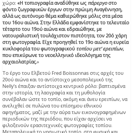
χώρο:
«Η τοπιογραφία αναδύθηκε ως
πάρεργο
στο
φόντο ζωγραφικών έργων στην πρώιμη Αναγέννηση,
αλλά ως αυτόνομο θέμα καθιερώθηκε μόλις στα μέσα
του 16ου αιώνα. Στην Ελλάδα εμφανίστηκε το τελευταίο
τέταρτο του 19ού αιώνα και εδραιώθηκε, με
νατουραλιστική τουλάχιστον πιστότητα, τον 20ό χάρη
στη φωτογραφία. Είχε προηγηθεί το 19ο αιώνα η ευρεία
κυκλοφορία του φωτογραφικού
τοπίου μετ’ ερειπίων
,
που επικύρωνε το νεοελληνικό ιδεολόγημα της
αρχαιολατρίας.
»
Το έργο του Ελβετού Fred Boissonnas στις αρχές του
20ού αιώνα και το αντίστοιχο μεσοπολεμικό της
Nelly’s έπαιξαν αντίστοιχα κεντρικό ρόλο: βαπτισμένα
στην ιστορία, τη λαογραφία και τη μυθολογία
συνέβαλαν ώστε το τοπίο, ακόμη και άνευ ερειπίων, να
ανελιχθεί σε πυλώνα του επίσημου εθνικού
αφηγήματος, μαζί με την αύρα των εικονογραφημένων
περιοδικών της περιόδου, που είχαν αρχίσει να
φιλοξενούν ερασιτεχνικές φωτογραφίες τοπίου.
Μεταπολεμικά το νησιωτικό τοπίο, στη φυσική και