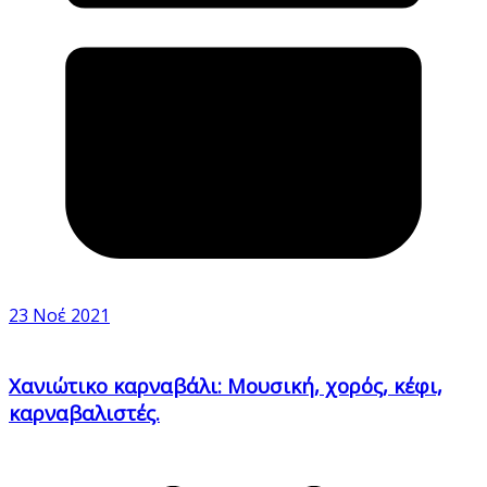
23 Νοέ 2021
Χανιώτικο καρναβάλι: Μουσική, χορός, κέφι,
καρναβαλιστές.