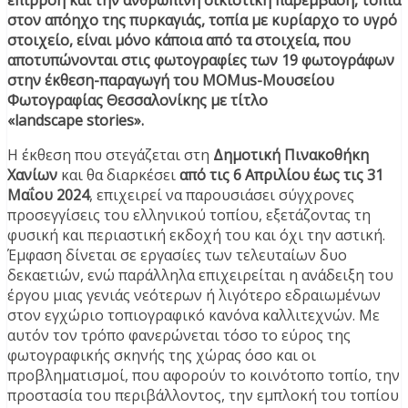
επιρροή και την ανθρώπινη οικιστική παρέμβαση, τοπία
στον απόηχο της πυρκαγιάς, τοπία με κυρίαρχο το υγρό
στοιχείο, είναι μόνο κάποια από τα στοιχεία, που
αποτυπώνονται στις φωτογραφίες των 19 φωτογράφων
στην έκθεση-παραγωγή του MOMus-Μουσείου
Φωτογραφίας Θεσσαλονίκης με τίτλο
«landscape stories».
Η έκθεση που στεγάζεται στη
Δημοτική Πινακοθήκη
Χανίων
και θα διαρκέσει
από τις 6 Απριλίου έως τις 31
Μαΐου 2024
, επιχειρεί να παρουσιάσει σύγχρονες
προσεγγίσεις του ελληνικού τοπίου, εξετάζοντας τη
φυσική και περιαστική εκδοχή του και όχι την αστική.
Έμφαση δίνεται σε εργασίες των τελευταίων δυο
δεκαετιών, ενώ παράλληλα επιχειρείται η ανάδειξη του
έργου μιας γενιάς νεότερων ή λιγότερο εδραιωμένων
στον εγχώριο τοπιογραφικό κανόνα καλλιτεχνών. Με
αυτόν τον τρόπο φανερώνεται τόσο το εύρος της
φωτογραφικής σκηνής της χώρας όσο και οι
προβληματισμοί, που αφορούν το κοινότοπο τοπίο, την
προστασία του περιβάλλοντος, την εμπλοκή του τοπίου