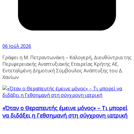
06 Ιούλ 2026
Γράφει η Μ. Πετραντωνάκη – Καλογερή, Διευθύντρια της
Περιφερειακής Αναπτυξιακής Εταιρείας Κρήτης ΑΕ,
Εντεταλμένη Δημοτική Σύμβουλος Ανάπτυξης του Δ.
Χανίων
«Όταν ο Θεραπευτής έμεινε μόνος» – Τι μπορεί
να διδάξει η Γεθσημανή στη σύγχρονη ιατρική