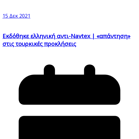
15 Δεκ 2021
Εκδόθηκε ελληνική αντι-Navtex | «απάντηση»
στις τουρκικές προκλήσεις