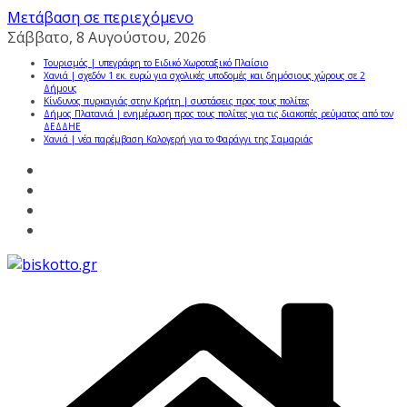
Μετάβαση σε περιεχόμενο
Σάββατο, 8 Αυγούστου, 2026
Τουρισμός | υπεγράφη το Ειδικό Χωροταξικό Πλαίσιο
Χανιά | σχεδόν 1 εκ. ευρώ για σχολικές υποδομές και δημόσιους χώρους σε 2
Δήμους
Κίνδυνος πυρκαγιάς στην Κρήτη | συστάσεις προς τους πολίτες
Δήμος Πλατανιά | ενημέρωση προς τους πολίτες για τις διακοπές ρεύματος από τον
ΔΕΔΔΗΕ
Χανιά | νέα παρέμβαση Καλογερή για το Φαράγγι της Σαμαριάς