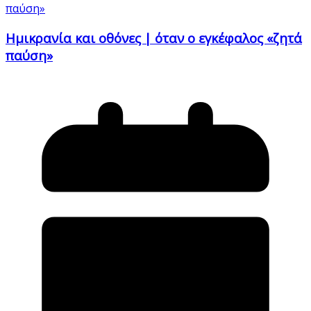
Ημικρανία και οθόνες | όταν ο εγκέφαλος «ζητά
παύση»