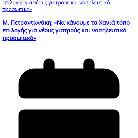
Μ. Πετραντωνάκη: «Να κάνουμε τα Χανιά τόπο
επιλογής για νέους γιατρούς και νοσηλευτικό
προσωπικό»