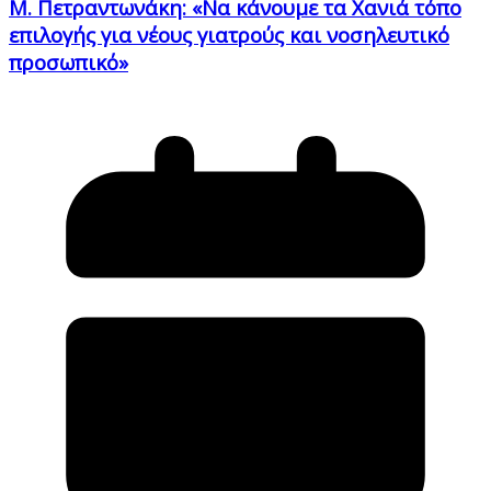
Μ. Πετραντωνάκη: «Να κάνουμε τα Χανιά τόπο
επιλογής για νέους γιατρούς και νοσηλευτικό
προσωπικό»