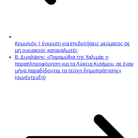
Κομισιόν | έγκριση για επιδοτήσεις ρεύματος σε
μη οικιακούς καταναλωτές
Β. Διγαλάκης: «Παραμύθια της Χαλιμάς η
παραπληροφόρηση για τα Λύκεια Κισάμου, σε έναν
μήνα παραδίδονται τα τεύχη δημοπράτησης»
(συνέντευξη)