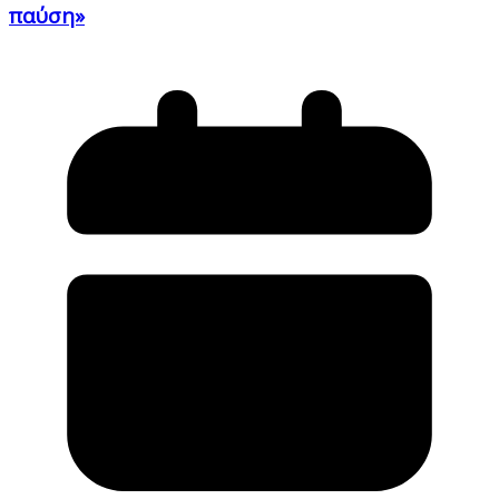
παύση»