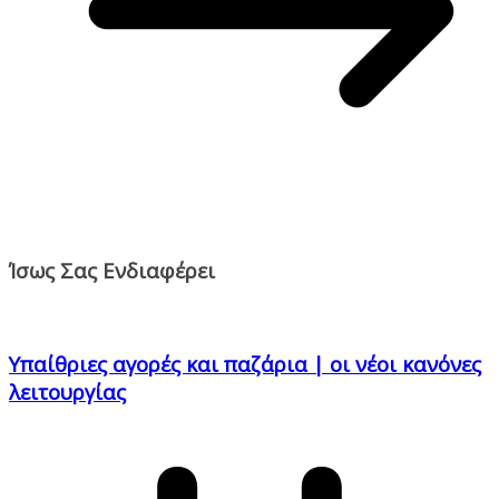
Ίσως Σας Ενδιαφέρει
Yπαίθριες αγορές και παζάρια | οι νέοι κανόνες
λειτουργίας