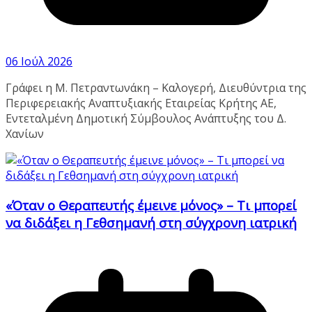
06 Ιούλ 2026
Γράφει η Μ. Πετραντωνάκη – Καλογερή, Διευθύντρια της
Περιφερειακής Αναπτυξιακής Εταιρείας Κρήτης ΑΕ,
Εντεταλμένη Δημοτική Σύμβουλος Ανάπτυξης του Δ.
Χανίων
«Όταν ο Θεραπευτής έμεινε μόνος» – Τι μπορεί
να διδάξει η Γεθσημανή στη σύγχρονη ιατρική