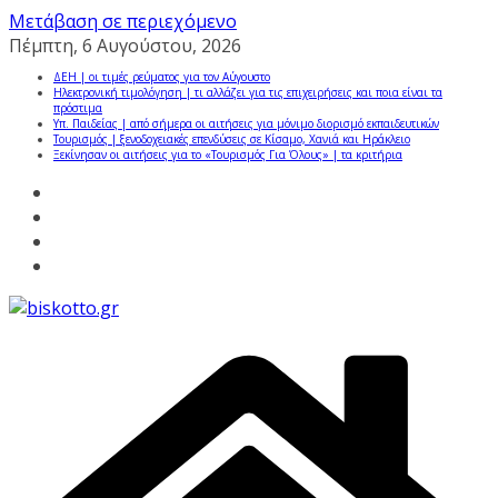
Μετάβαση σε περιεχόμενο
Πέμπτη, 6 Αυγούστου, 2026
ΔΕΗ | οι τιμές ρεύματος για τον Αύγουστο
Ηλεκτρονική τιμολόγηση | τι αλλάζει για τις επιχειρήσεις και ποια είναι τα
πρόστιμα
Υπ. Παιδείας | από σήμερα οι αιτήσεις για μόνιμο διορισμό εκπαιδευτικών
Τουρισμός | ξενοδοχειακές επενδύσεις σε Κίσαμο, Χανιά και Ηράκλειο
Ξεκίνησαν οι αιτήσεις για το «Τουρισμός Για Όλους» | τα κριτήρια