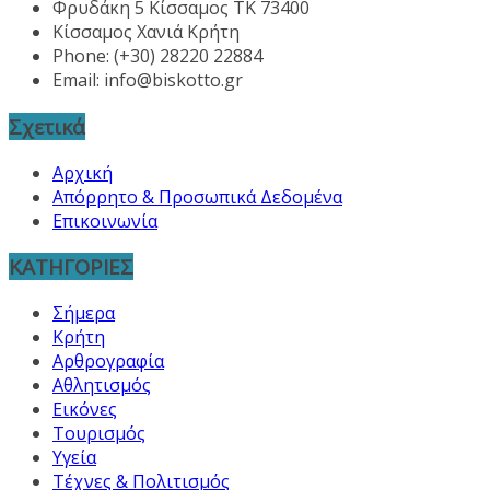
Φρυδάκη 5 Κίσσαμος ΤΚ 73400
Κίσσαμος Χανιά Κρήτη
Phone: (+30) 28220 22884
Email:
info@biskotto.gr
Σχετικά
Αρχική
Απόρρητο & Προσωπικά Δεδομένα
Επικοινωνία
ΚΑΤΗΓΟΡΙΕΣ
Σήμερα
Κρήτη
Αρθρογραφία
Αθλητισμός
Εικόνες
Τουρισμός
Υγεία
Τέχνες & Πολιτισμός