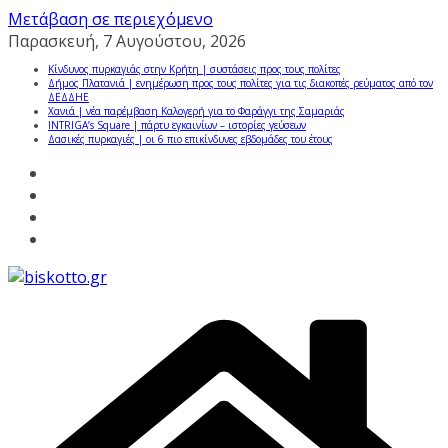
Μετάβαση σε περιεχόμενο
Παρασκευή, 7 Αυγούστου, 2026
Κίνδυνος πυρκαγιάς στην Κρήτη | συστάσεις προς τους πολίτες
Δήμος Πλατανιά | ενημέρωση προς τους πολίτες για τις διακοπές ρεύματος από τον
ΔΕΔΔΗΕ
Χανιά | νέα παρέμβαση Καλογερή για το Φαράγγι της Σαμαριάς
INTRIGA’s Square | πάρτυ εγκαινίων – ιστορίες γεύσεων
Δασικές πυρκαγιές | οι 6 πιο επικίνδυνες εβδομάδες του έτους