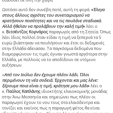
διαδοθεί σε όλη την χώρα.
Ωστόσο αυτό δεν συνέβη ποτέ, αυτή τη φορά.
«
Έλεγα
στους άλλους αγρότες του συνεταιρισμού να
κρατήσουν ποσότητες και να τις πουλάνε σταδιακά.
Αλλά ήθελαν να προλάβουν την καλή τιμή
»
λέει ο
κ.
Βιτσέντζος Κορνάρος
παραγωγός από τη Σητεία. Όπως
λέει ίδιος πολλοί όταν είδαν η τιμή να ξεπερνά τα 5
ευρώ βιάστηκαν να πουλήσουν και έτσι οι δεξαμενές
στην Ελλάδα άδειασαν. Τα παγκόσμια δεδομένα που
διαμορφώνουν τις τιμές έγιναν γνωστά αργότερα στην
Ελλάδα, με πολλούς να το αποδίδουν σε ντόμινο
αυξήσεων.
«
Από τον Ιούλιο δεν έχουμε πλέον λάδι. Όλοι
περιμένουν τη νέα σοδειά. Έρχονται και μας λένε:
ξέρουμε ποια είναι η τιμή, κράτησε μου λάδι
»
λέει ο
κ.
Παύλος Καπλάνης
ιδιοκτήτης ελαιοκομικής μονάδας
στην Άνω Μεσσηνία και σημειώνει πως πλέον οι
παραγωγοί έχουν το νου τους στα ελαιόδεντρα και
τονίζει και εκείνος πως η παραγωγή φέτος θα είναι