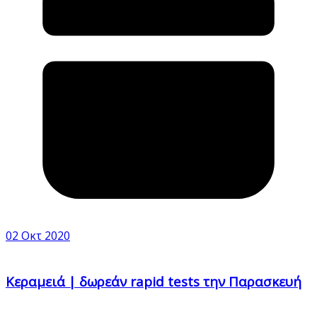
02 Οκτ 2020
Κεραμειά | δωρεάν rapid tests την Παρασκευή