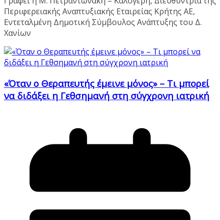
Γράφει η Μ. Πετραντωνάκη – Καλογερή, Διευθύντρια της
Περιφερειακής Αναπτυξιακής Εταιρείας Κρήτης ΑΕ,
Εντεταλμένη Δημοτική Σύμβουλος Ανάπτυξης του Δ.
Χανίων
«Όταν ο Θεραπευτής έμεινε μόνος» – Τι μπορεί
να διδάξει η Γεθσημανή στη σύγχρονη ιατρική