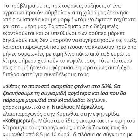
Το πρόβλημα με τις πρωτοφανείς αυξήσεις σ’ ένα
αγροτικό προϊόν-σύμβολο για τη χώρα μας ξεκίνησε
από την Ισπανία και με μορφή ντόμινο έφτασε ταχύτατα
και στα… μέρη μας. Τα αποθέματα στις δεξαμενές
εξαντλούνται και οι υπεύθυνοι των σούπερ μάρκετ
δηλώνουν πως δεν μπορούν να συγκρατήσουν τις τιμές.
Κάποιοι παραγωγοί που έσπευσαν να κλείσουν πριν από
μήνες συμφωνίες με τιμή λίγο πάνω από τα 5 ευρώ το
λίτρο, σήμερα χτυπούν το κεφάλι τους. Τότε πίστευαν
πως η τιμή ήταν συμφέρουσα. Σήμερα όμως αυτή έχει
διπλασιαστεί για συναδέλφους τους.
«
Φέτος το ποσοστό ακαρπίας φτάνει στο 50%. Θα
ξεκινήσουμε τη συγκομιδή αργότερα και ίσα που θα
πάρουμε μυρωδιά από ελαιόλαδο
» δηλώνει
χαρακτηριστικά ο κ.
Νικόλαος Μάρκελλος
,
ελαιοπαραγωγός στην Κορινθία, στην εφημερίδα
«
Καθημερινή
». Μάλιστα, ο ίδιος εκτιμά και την τιμή του
λίτρου για τους παραγωγούς, υπολογίζοντας πως θα
κυμανθεί από 8,5 με 10 ευρώ, διπλάσια σε σύγκριση με