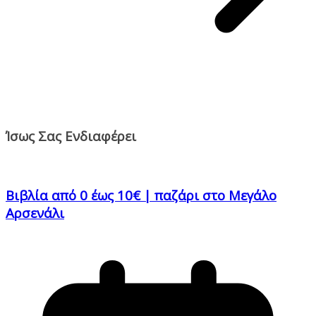
Ίσως Σας Ενδιαφέρει
Βιβλία από 0 έως 10€ | παζάρι στο Μεγάλο
Αρσενάλι