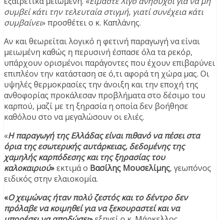
εξαιρετικά μειωμένη. «
Είμαστε λίγο ανήσυχοι για να μη
συμβεί κάτι την τελευταία στιγμή, γιατί συνέχεια κάτι
συμβαίνει
» προσθέτει ο κ. Καπλάνης.
Αν και θεωρείται λογικό η φετινή παραγωγή να είναι
μειωμένη καθώς η περυσινή έσπασε όλα τα ρεκόρ,
υπάρχουν ορισμένοι παράγοντες που έχουν επιβαρύνει
επιπλέον την κατάσταση σε ό,τι αφορά τη χώρα μας. Οι
υψηλές θερμοκρασίες την άνοιξη και την εποχή της
ανθοφορίας προκάλεσαν προβλήματα στο δέσιμο του
καρπού, μαζί με τη ξηρασία η οποία δεν βοήθησε
καθόλου στο να μεγαλώσουν οι ελιές.
«
Η παραγωγή της Ελλάδας είναι πιθανό να πέσει στα
όρια της εσωτερικής αυτάρκειας, δεδομένης της
χαμηλής καρπόδεσης και της ξηρασίας του
καλοκαιριού
»
εκτιμά ο
Βασίλης Μουσελίμης
, γεωπόνος
ειδικός στην ελαιοκομία.
«
Ο χειμώνας ήταν πολύ ζεστός και το δέντρο δεν
πρόλαβε να κοιμηθεί για να ξεκουραστεί και να
μπορέσει να αποδώσει
»
εξηγεί ο κ. Μάρκελλος.