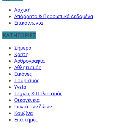
Αρχική
Απόρρητο & Προσωπικά Δεδομένα
Επικοινωνία
ΚΑΤΗΓΟΡΙΕΣ
Σήμερα
Κρήτη
Αρθρογραφία
Αθλητισμός
Εικόνες
Τουρισμός
Υγεία
Τέχνες & Πολιτισμός
Οικογένεια
Γωνιά των ζώων
Κουζίνα
Επιστήμες