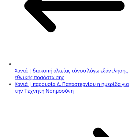
Χανιά | διακοπή αλιείας τόνου λόγω εξάντλησης
εθνικής ποσόστωσης
Χανιά | παρουσία Δ. Παπαστεργίου η ημερίδα για
την Τεχνητή Νοημοσύνη