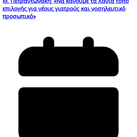
Μ. Πετραντωνάκη: «Να κάνουμε τα Χανιά τόπο
επιλογής για νέους γιατρούς και νοσηλευτικό
προσωπικό»