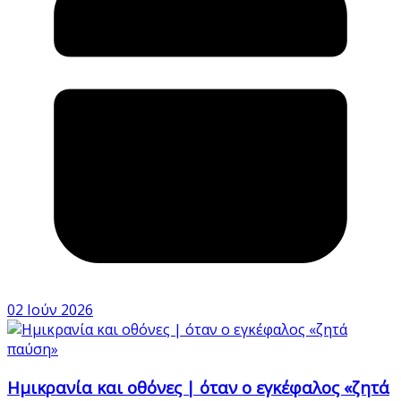
02 Ιούν 2026
Ημικρανία και οθόνες | όταν ο εγκέφαλος «ζητά