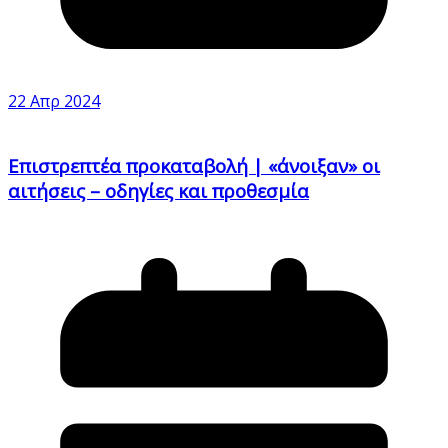
22 Απρ 2024
Επιστρεπτέα προκαταβολή | «άνοιξαν» οι
αιτήσεις – οδηγίες και προθεσμία