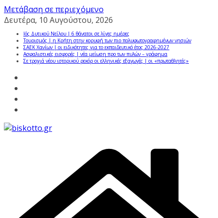
Μετάβαση σε περιεχόμενο
Δευτέρα, 10 Αυγούστου, 2026
Ιός Δυτικού Νείλου | 6 θάνατοι σε λίγες ημέρες
Τουρισμός | η Κρήτη στην κορυφή των πιο πολυφωτογραφημένων νησιών
ΣΑΕΚ Χανίων | οι ειδικότητες για το εκπαιδευτικό έτος 2026-2027
Ασφαλιστικές εισφορές | νέα μείωση προ των πυλών – γράφημα
Σε τροχιά νέου ιστορικού ρεκόρ οι ελληνικές εξαγωγές | οι «πρωταθλητές»