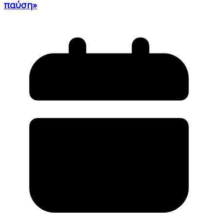
παύση»