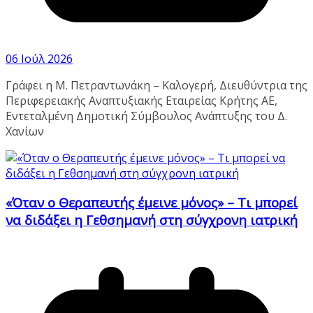
06 Ιούλ 2026
Γράφει η Μ. Πετραντωνάκη – Καλογερή, Διευθύντρια της
Περιφερειακής Αναπτυξιακής Εταιρείας Κρήτης ΑΕ,
Εντεταλμένη Δημοτική Σύμβουλος Ανάπτυξης του Δ.
Χανίων
«Όταν ο Θεραπευτής έμεινε μόνος» – Τι μπορεί
να διδάξει η Γεθσημανή στη σύγχρονη ιατρική