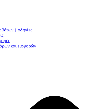
ροβάτων | οδηγίες
ις
σφορές
φόρων και εισφορών