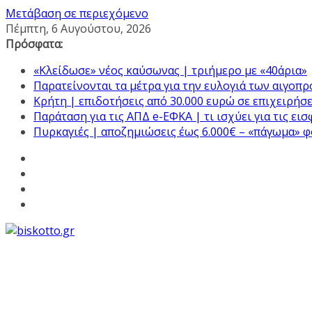
Μετάβαση σε περιεχόμενο
Πέμπτη, 6 Αυγούστου, 2026
Πρόσφατα:
«Κλείδωσε» νέος καύσωνας | τριήμερο με «40άρια»
Παρατείνονται τα μέτρα για την ευλογιά των αιγοπ
Κρήτη | επιδοτήσεις από 30.000 ευρώ σε επιχειρήσε
Παράταση για τις ΑΠΔ e-ΕΦΚΑ | τι ισχύει για τις ει
Πυρκαγιές | αποζημιώσεις έως 6.000€ – «πάγωμα» 