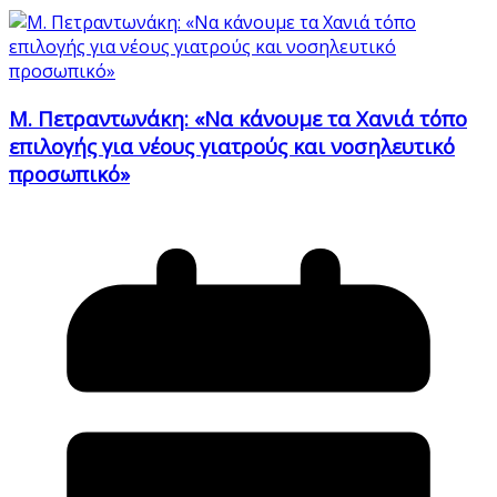
Μ. Πετραντωνάκη: «Να κάνουμε τα Χανιά τόπο
επιλογής για νέους γιατρούς και νοσηλευτικό
προσωπικό»