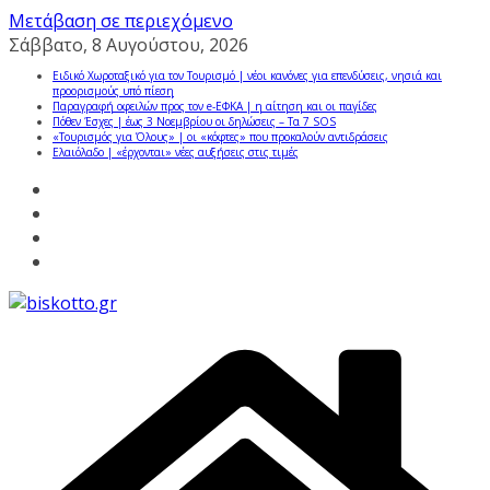
Μετάβαση σε περιεχόμενο
Σάββατο, 8 Αυγούστου, 2026
Ειδικό Χωροταξικό για τον Τουρισμό | νέοι κανόνες για επενδύσεις, νησιά και
προορισμούς υπό πίεση
Παραγραφή οφειλών προς τον e-ΕΦΚΑ | η αίτηση και οι παγίδες
Πόθεν Έσχες | έως 3 Νοεμβρίου οι δηλώσεις – Τα 7 SOS
«Τουρισμός για Όλους» | οι «κόφτες» που προκαλούν αντιδράσεις
Ελαιόλαδο | «έρχονται» νέες αυξήσεις στις τιμές