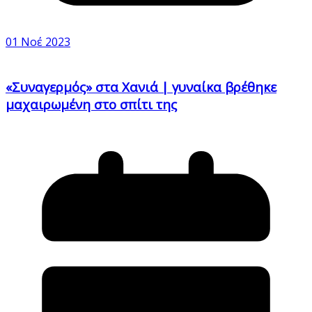
01 Νοέ 2023
«Συναγερμός» στα Χανιά | γυναίκα βρέθηκε
μαχαιρωμένη στο σπίτι της