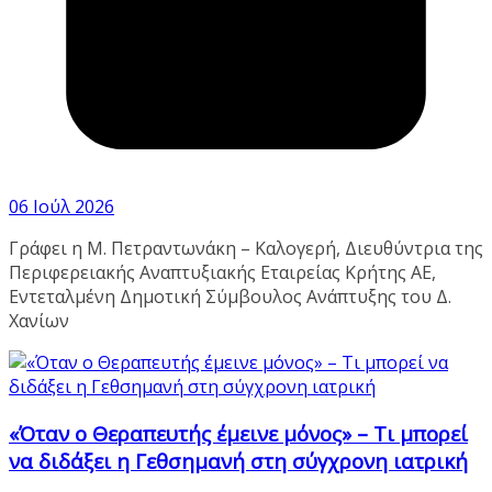
06 Ιούλ 2026
Γράφει η Μ. Πετραντωνάκη – Καλογερή, Διευθύντρια της
Περιφερειακής Αναπτυξιακής Εταιρείας Κρήτης ΑΕ,
Εντεταλμένη Δημοτική Σύμβουλος Ανάπτυξης του Δ.
Χανίων
«Όταν ο Θεραπευτής έμεινε μόνος» – Τι μπορεί
να διδάξει η Γεθσημανή στη σύγχρονη ιατρική