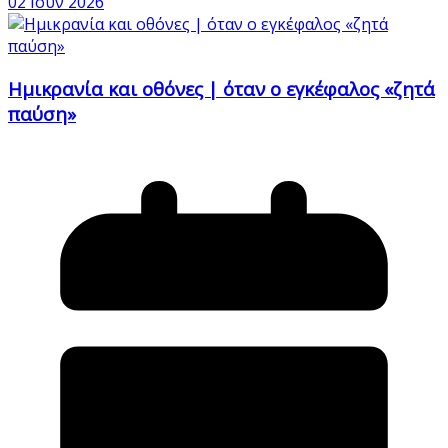
02 Ιούν 2026
Ημικρανία και οθόνες | όταν ο εγκέφαλος «ζητά
παύση»