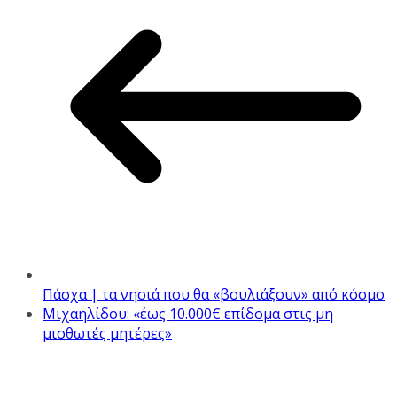
Πάσχα | τα νησιά που θα «βουλιάξουν» από κόσμο
Μιχαηλίδου: «έως 10.000€ επίδομα στις μη
μισθωτές μητέρες»